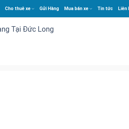
Cho thuê xe
Gửi Hàng
Mua bán xe
Tin tức
Liên
àng Tại Đức Long