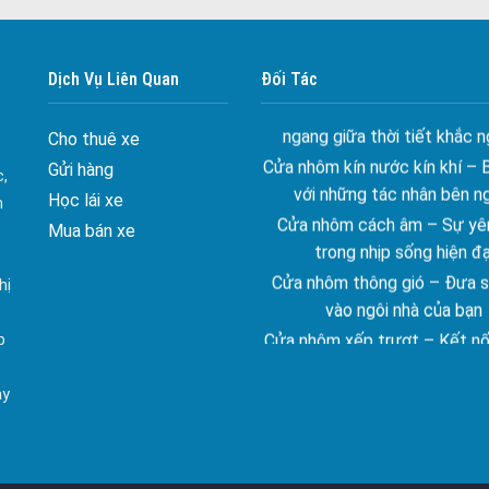
Đa dạng màu sắc cửa nhôm –
màu sắc Kiến Trúc
Cửa nhôm chống gió mưa –
Dịch Vụ Liên Quan
Đối Tác
ngang giữa thời tiết khắc n
Cửa nhôm kín nước kín khí – 
Cho thuê xe
với những tác nhân bên n
Gửi hàng
c,
Cửa nhôm cách âm – Sự yên
Học lái xe
n
trong nhịp sống hiện đạ
Mua bán xe
Cửa nhôm thông gió – Đưa si
vào ngôi nhà của bạn
hị
Cửa nhôm xếp trượt – Kết nố
gian sống
p
Cửa nhôm trượt view lớn – N
đẳng cấp sống
ay
Cửa sổ trượt đứng – Điểm nh
tạo trong kiến trúc
Cửa thép vân gỗ Nhật Bản 