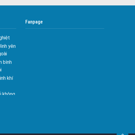
 Tối ưu
Công ty bảo vệ tại Quận 10
Công ty bảo vệ tại Quận 11
 Hiên
Fanpage
ghiệt
Công ty bảo vệ tại Quận 12
Bình yên
Công ty bảo vệ tại Quận Thủ Đức
goài
Công ty bảo vệ tại Quận Gò Vấp
 bình
Công ty bảo vệ tại Quận Tân Bình
i
nh khí
Công ty bảo vệ tại Quận Tân Phú
Công ty bảo vệ tại Quận Phú Nhuận
i không
Công ty bảo vệ tại Quận Bình Tân
Công ty bảo vệ tại Củ Chi
âng tầm
Công ty bảo vệ tại Hóc Môn
ấn sáng
Công ty bảo vệ tại Bình Chánh
Công ty bảo vệ tại Củ Chi
– Mảnh