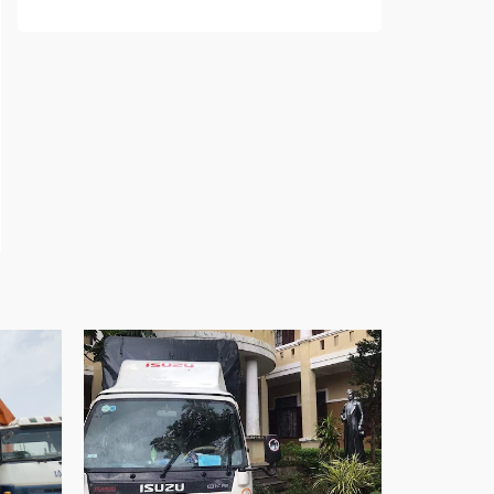
sống
Cửa nhôm trượt view lớn – Nâng tầm đẳng
cấp sống
Cửa sổ trượt đứng – Điểm nhấn sáng tạo
trong kiến trúc
Cửa thép vân gỗ Nhật Bản – Mảnh ghép cho
phong cách kiến trúc hiện đại
spa biên hòa
Spa chăm sóc da mặt tại biên hòa
Điêu khắc chân mày ở biên hòa
Dịch vụ phun chân mày ở biên hòa
Dịch vụ phun môi ở biên hòa
Biển số nhà nhôm đúc
Công ty vận tải ở nhơn trạch
Dịch vụ vận chuyển hàng hóa tại nhơn trạch