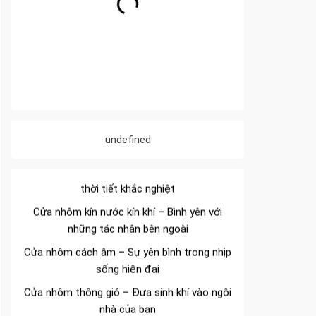
Đa dạng màu sắc cửa nhôm – Tối ưu màu
sắc Kiến Trúc
undefined
Cửa nhôm chống gió mưa – Hiên ngang giữa
thời tiết khắc nghiệt
Cửa nhôm kín nước kín khí – Bình yên với
những tác nhân bên ngoài
Cửa nhôm cách âm – Sự yên bình trong nhịp
sống hiện đại
Cửa nhôm thông gió – Đưa sinh khí vào ngôi
nhà của bạn
Cửa nhôm xếp trượt – Kết nối không gian