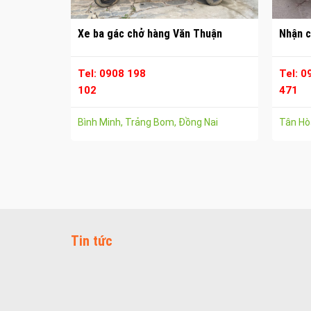
Xe ba gác chở hàng Văn Thuận
Nhận c
Tel: 0908 198
Tel: 0
102
471
Bình Minh, Trảng Bom, Đồng Nai
Tân Hòa
Tin tức