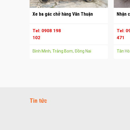
Xe ba gác chở hàng Văn Thuận
Nhận c
Tel: 0908 198
Tel: 0
102
471
Bình Minh, Trảng Bom, Đồng Nai
Tân Hòa
Tin tức