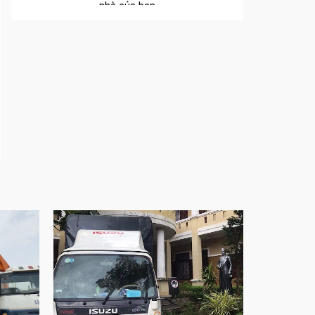
Cửa nhôm xếp trượt – Kết nối không gian
sống
Cửa nhôm trượt view lớn – Nâng tầm đẳng
cấp sống
Cửa sổ trượt đứng – Điểm nhấn sáng tạo
trong kiến trúc
Cửa thép vân gỗ Nhật Bản – Mảnh ghép cho
phong cách kiến trúc hiện đại
spa biên hòa
Spa chăm sóc da mặt tại biên hòa
Điêu khắc chân mày ở biên hòa
Dịch vụ phun chân mày ở biên hòa
Dịch vụ phun môi ở biên hòa
Biển số nhà nhôm đúc
Công ty vận tải ở nhơn trạch