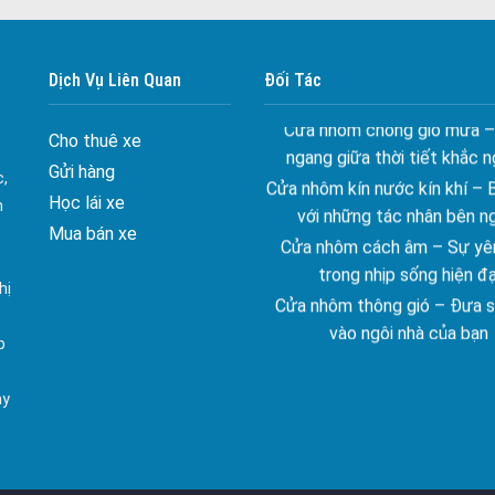
Đa dạng màu sắc cửa nhôm –
màu sắc Kiến Trúc
Dịch Vụ Liên Quan
Đối Tác
Cửa nhôm chống gió mưa –
ngang giữa thời tiết khắc n
Cho thuê xe
Cửa nhôm kín nước kín khí – 
Gửi hàng
với những tác nhân bên n
c,
Học lái xe
Cửa nhôm cách âm – Sự yên
n
Mua bán xe
trong nhịp sống hiện đạ
Cửa nhôm thông gió – Đưa si
hị
vào ngôi nhà của bạn
Cửa nhôm xếp trượt – Kết nố
p
gian sống
Cửa nhôm trượt view lớn – N
ay
đẳng cấp sống
Cửa sổ trượt đứng – Điểm nh
tạo trong kiến trúc