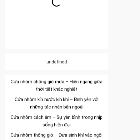
Đa dạng màu sắc cửa nhôm – Tối ưu màu
sắc Kiến Trúc
undefined
Cửa nhôm chống gió mưa – Hiên ngang giữa
thời tiết khắc nghiệt
Cửa nhôm kín nước kín khí – Bình yên với
những tác nhân bên ngoài
Cửa nhôm cách âm – Sự yên bình trong nhịp
sống hiện đại
Cửa nhôm thông gió – Đưa sinh khí vào ngôi
nhà của bạn