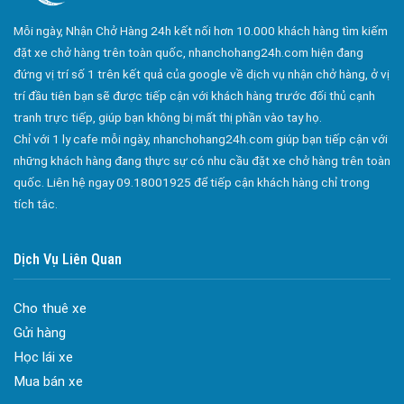
Công ty bảo vệ tại Quận 10
Mỗi ngày, Nhận Chở Hàng 24h kết nối hơn 10.000 khách hàng tìm kiếm
Công ty bảo vệ tại Quận 11
đặt xe chở hàng trên toàn quốc, nhanchohang24h.com hiện đang
Công ty bảo vệ tại Quận 12
đứng vị trí số 1 trên kết quả của google về dịch vụ nhận chở hàng, ở vị
trí đầu tiên bạn sẽ được tiếp cận với khách hàng trước đối thủ cạnh
Công ty bảo vệ tại Quận Thủ Đức
tranh trực tiếp, giúp bạn không bị mất thị phần vào tay họ.
Công ty bảo vệ tại Quận Gò Vấp
Chỉ với 1 ly cafe mỗi ngày, nhanchohang24h.com giúp bạn tiếp cận với
Công ty bảo vệ tại Quận Tân Bình
những khách hàng đang thực sự có nhu cầu đặt xe chở hàng trên toàn
quốc. Liên hệ ngay 09.18001925 để tiếp cận khách hàng chỉ trong
Công ty bảo vệ tại Quận Tân Phú
tích tắc.
Công ty bảo vệ tại Quận Phú Nhuận
Công ty bảo vệ tại Quận Bình Tân
Dịch Vụ Liên Quan
Công ty bảo vệ tại Củ Chi
Công ty bảo vệ tại Hóc Môn
Cho thuê xe
Gửi hàng
Công ty bảo vệ tại Bình Chánh
Học lái xe
Công ty bảo vệ tại Củ Chi
Mua bán xe
Đa dạng màu sắc cửa nhôm – Tối ưu màu sắc Kiến Trúc
Công ty bảo vệ tại Quận 7