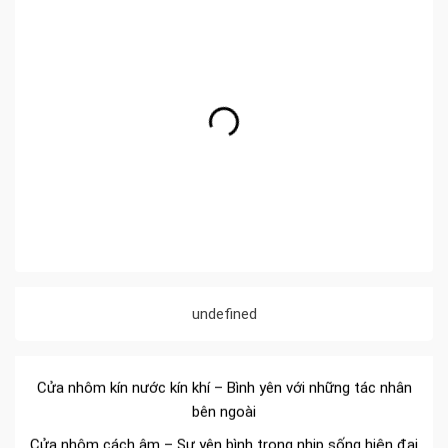
Đa dạng màu sắc cửa nhôm – Tối ưu màu sắc Kiến Trúc
Cửa nhôm chống gió mưa – Hiên ngang giữa thời tiết khắc
undefined
nghiệt
Cửa nhôm kín nước kín khí – Bình yên với những tác nhân
bên ngoài
Cửa nhôm cách âm – Sự yên bình trong nhịp sống hiện đại