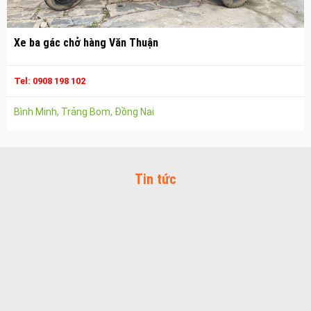
Vận chuyển hàng hóa nhơn trạch
Công ty vận tải ở long thành
Xe ba gác chở hàng Văn Thuận
Dịch vụ vận chuyển hàng hóa tại long thành
Vận chuyển hàng hóa long thành
Tel: 0908 198 102
Công ty vận tải ở trảng bom
Bình Minh, Trảng Bom, Đồng Nai
Dịch vụ vận chuyển hàng hóa tại trảng bom
Vận chuyển hàng hóa trảng bom
Công ty vận tải ở biên hòa đồng nai
Tin tức
Vận chuyển hàng hóa biên hòa đồng nai
Dịch vụ vận chuyển hàng hóa tại biên hòa
Bảo Vệ Toàn Cầu
Bảo Vệ Liêm Chính
Bảo Vệ Thăng Long
Bảo Vệ Ngân An