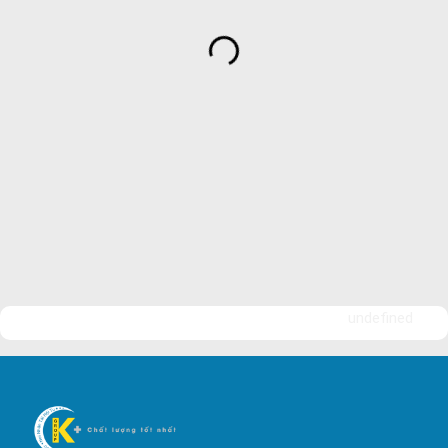
Dịch Vụ Bảo Vệ An Ninh
Bảo Vệ Yuki Sepre 24
Bảo Vệ Phát Minh Vượng
Bảo Vệ Ngày Và Đêm
Công ty bảo vệ tại Quận 7
Công ty bảo vệ tại Quận 1
Công ty bảo vệ tại Quận 2
Công ty bảo vệ tại Quận 3
Công ty bảo vệ tại Quận 4
undefined
Công ty bảo vệ tại Quận 5
Công ty bảo vệ tại Quận 6
Công ty bảo vệ tại Quận 8
Công ty bảo vệ tại Quận 9