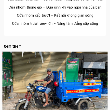
Cửa nhôm thông gió – Đưa sinh khí vào ngôi nhà của bạn
Cửa nhôm xếp trượt – Kết nối không gian sống
Cửa nhôm trượt view lớn – Nâng tầm đẳng cấp sống
Cửa sổ trượt đứng – Điểm nhấn sáng tạo trong kiến trúc
Cửa thép vân gỗ Nhật Bản – Mảnh ghép cho phong cách
kiến trúc hiện đại
Xem thêm
spa biên hòa
Spa chăm sóc da mặt tại biên hòa
Điêu khắc chân mày ở biên hòa
Dịch vụ phun chân mày ở biên hòa
Dịch vụ phun môi ở biên hòa
Biển số nhà nhôm đúc
Công ty vận tải ở nhơn trạch
Dịch vụ vận chuyển hàng hóa tại nhơn trạch