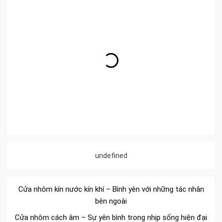
Đa dạng màu sắc cửa nhôm – Tối ưu màu sắc Kiến Trúc
Cửa nhôm chống gió mưa – Hiên ngang giữa thời tiết khắc
undefined
nghiệt
Cửa nhôm kín nước kín khí – Bình yên với những tác nhân
bên ngoài
Cửa nhôm cách âm – Sự yên bình trong nhịp sống hiện đại