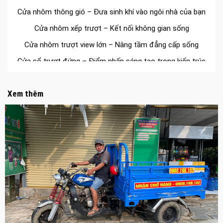
Cửa nhôm thông gió – Đưa sinh khí vào ngôi nhà của bạn
Cửa nhôm xếp trượt – Kết nối không gian sống
Cửa nhôm trượt view lớn – Nâng tầm đẳng cấp sống
Cửa sổ trượt đứng – Điểm nhấn sáng tạo trong kiến trúc
Cửa thép vân gỗ Nhật Bản – Mảnh ghép cho phong cách
kiến trúc hiện đại
Xem thêm
spa biên hòa
Spa chăm sóc da mặt tại biên hòa
Điêu khắc chân mày ở biên hòa
Dịch vụ phun chân mày ở biên hòa
Dịch vụ phun môi ở biên hòa
Biển số nhà nhôm đúc
Công ty vận tải ở nhơn trạch
Dịch vụ vận chuyển hàng hóa tại nhơn trạch