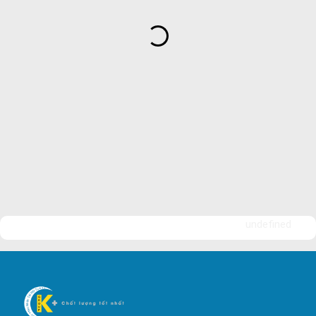
Dịch Vụ Bảo Vệ An Ninh
Bảo Vệ Yuki Sepre 24
Bảo Vệ Phát Minh Vượng
Bảo Vệ Ngày Và Đêm
Công ty bảo vệ tại Quận 7
Công ty bảo vệ tại Quận 1
Công ty bảo vệ tại Quận 2
Công ty bảo vệ tại Quận 3
Công ty bảo vệ tại Quận 4
undefined
Công ty bảo vệ tại Quận 5
Công ty bảo vệ tại Quận 6
Công ty bảo vệ tại Quận 8
Công ty bảo vệ tại Quận 9