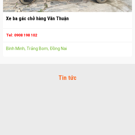
Vận chuyển hàng hóa nhơn trạch
Công ty vận tải ở long thành
Xe ba gác chở hàng Văn Thuận
Dịch vụ vận chuyển hàng hóa tại long thành
Vận chuyển hàng hóa long thành
Tel: 0908 198 102
Công ty vận tải ở trảng bom
Bình Minh, Trảng Bom, Đồng Nai
Dịch vụ vận chuyển hàng hóa tại trảng bom
Vận chuyển hàng hóa trảng bom
Công ty vận tải ở biên hòa đồng nai
Tin tức
Vận chuyển hàng hóa biên hòa đồng nai
Dịch vụ vận chuyển hàng hóa tại biên hòa
Bảo Vệ Toàn Cầu
Bảo Vệ Liêm Chính
Bảo Vệ Thăng Long
Bảo Vệ Ngân An