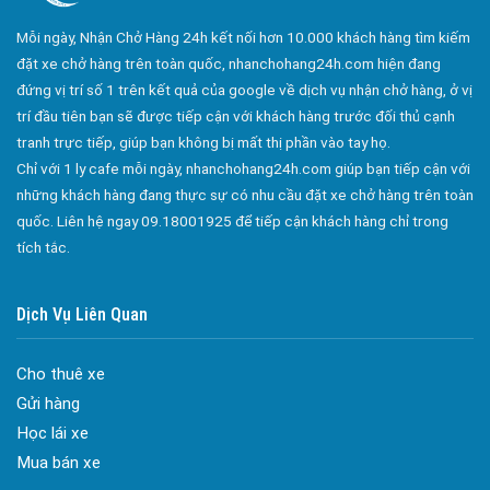
Công ty bảo vệ tại Quận 10
Mỗi ngày, Nhận Chở Hàng 24h kết nối hơn 10.000 khách hàng tìm kiếm
Công ty bảo vệ tại Quận 11
đặt xe chở hàng trên toàn quốc, nhanchohang24h.com hiện đang
Công ty bảo vệ tại Quận 12
đứng vị trí số 1 trên kết quả của google về dịch vụ nhận chở hàng, ở vị
Công ty bảo vệ tại Quận Thủ Đức
trí đầu tiên bạn sẽ được tiếp cận với khách hàng trước đối thủ cạnh
tranh trực tiếp, giúp bạn không bị mất thị phần vào tay họ.
Công ty bảo vệ tại Quận Gò Vấp
Chỉ với 1 ly cafe mỗi ngày, nhanchohang24h.com giúp bạn tiếp cận với
Công ty bảo vệ tại Quận Tân Bình
những khách hàng đang thực sự có nhu cầu đặt xe chở hàng trên toàn
quốc. Liên hệ ngay 09.18001925 để tiếp cận khách hàng chỉ trong
Công ty bảo vệ tại Quận Tân Phú
tích tắc.
Công ty bảo vệ tại Quận Phú Nhuận
Công ty bảo vệ tại Quận Bình Tân
Dịch Vụ Liên Quan
Công ty bảo vệ tại Củ Chi
Công ty bảo vệ tại Hóc Môn
Cho thuê xe
Công ty bảo vệ tại Bình Chánh
Gửi hàng
Học lái xe
Công ty bảo vệ tại Củ Chi
Mua bán xe
Đa dạng màu sắc cửa nhôm – Tối ưu màu sắc Kiến Trúc
Công ty bảo vệ tại Quận 7