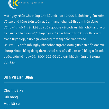
Công ty bảo vệ tại Quận 2
Công ty bảo vệ tại Quận 3
Mỗi ngày, Nhận Chở Hàng 24h kết nối hơn 10.000 khách hàng tìm kiếm
Công ty bảo vệ tại Quận 4
đặt xe chở hàng trên toàn quốc, nhanchohang24h.com hiện đang
Công ty bảo vệ tại Quận 5
đứng vị trí số 1 trên kết quả của google về dịch vụ nhận chở hàng, ở vị
trí đầu tiên bạn sẽ được tiếp cận với khách hàng trước đối thủ cạnh
Công ty bảo vệ tại Quận 6
tranh trực tiếp, giúp bạn không bị mất thị phần vào tay họ.
Công ty bảo vệ tại Quận 8
Chỉ với 1 ly cafe mỗi ngày, nhanchohang24h.com giúp bạn tiếp cận với
Công ty bảo vệ tại Quận 9
những khách hàng đang thực sự có nhu cầu đặt xe chở hàng trên toàn
quốc. Liên hệ ngay 09.18001925 để tiếp cận khách hàng chỉ trong
Công ty bảo vệ tại Quận 10
tích tắc.
Công ty bảo vệ tại Quận 11
Công ty bảo vệ tại Quận 12
Dịch Vụ Liên Quan
Công ty bảo vệ tại Quận Thủ Đức
Cho thuê xe
Công ty bảo vệ tại Quận Gò Vấp
Gửi hàng
Công ty bảo vệ tại Quận Tân Bình
Học lái xe
Công ty bảo vệ tại Quận Tân Phú