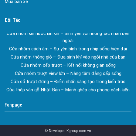
Mua bán xe
Đa dạng màu sắc cửa nhôm – Tối ưu màu sắc Kiến Trúc
Công ty bảo vệ tại Quận Phú Nhuận
Cửa nhôm chống gió mưa – Hiên ngang giữa thời tiết khắc
Công ty bảo vệ tại Quận Bình Tân
Đối Tác
nghiệt
Công ty bảo vệ tại Củ Chi
Cửa nhôm kín nước kín khí – Bình yên với những tác nhân bên
ngoài
Công ty bảo vệ tại Hóc Môn
Cửa nhôm cách âm – Sự yên bình trong nhịp sống hiện đại
Công ty bảo vệ tại Bình Chánh
Cửa nhôm thông gió – Đưa sinh khí vào ngôi nhà của bạn
Công ty bảo vệ tại Củ Chi
Cửa nhôm xếp trượt – Kết nối không gian sống
Công ty bảo vệ tại Quận 7
Cửa nhôm trượt view lớn – Nâng tầm đẳng cấp sống
Cửa sổ trượt đứng – Điểm nhấn sáng tạo trong kiến trúc
Dịch vụ bảo vệ Long Hải
Cửa thép vân gỗ Nhật Bản – Mảnh ghép cho phong cách kiến
Công ty bảo vệ Long Hải
trúc hiện đại
Công ty bảo vệ tại long xuyên
spa biên hòa
Fanpage
Công ty bảo vệ tại An Giang
Spa chăm sóc da mặt tại biên hòa
Điêu khắc chân mày ở biên hòa
Vest biên hòa
Dịch vụ phun chân mày ở biên hòa
Biển số nhà nhôm đúc
© Developed
Kgroup.com.vn
Dịch vụ phun môi ở biên hòa