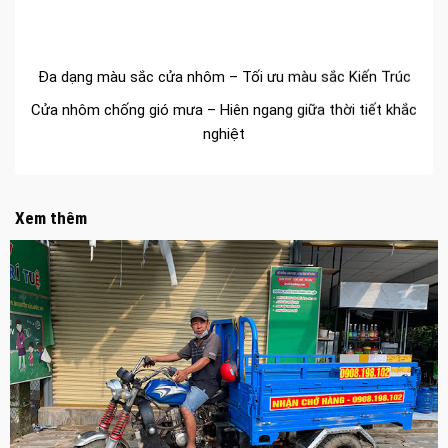
Đa dạng màu sắc cửa nhôm – Tối ưu màu sắc Kiến Trúc
Cửa nhôm chống gió mưa – Hiên ngang giữa thời tiết khắc
nghiệt
Cửa nhôm kín nước kín khí – Bình yên với những tác nhân
bên ngoài
Cửa nhôm cách âm – Sự yên bình trong nhịp sống hiện đại
Xem thêm
Cửa nhôm thông gió – Đưa sinh khí vào ngôi nhà của bạn
Cửa nhôm xếp trượt – Kết nối không gian sống
Cửa nhôm trượt view lớn – Nâng tầm đẳng cấp sống
Cửa sổ trượt đứng – Điểm nhấn sáng tạo trong kiến trúc
Cửa thép vân gỗ Nhật Bản – Mảnh ghép cho phong cách
kiến trúc hiện đại
spa biên hòa