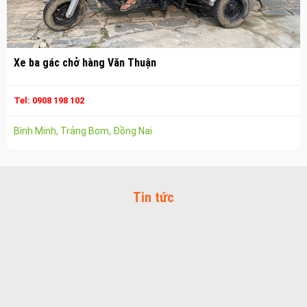
Spa chăm sóc da mặt tại biên hòa
Điêu khắc chân mày ở biên hòa
Dịch vụ phun chân mày ở biên hòa
Xe ba gác chở hàng Văn Thuận
Dịch vụ phun môi ở biên hòa
Biển số nhà nhôm đúc
Tel: 0908 198 102
Công ty vận tải ở nhơn trạch
Bình Minh, Trảng Bom, Đồng Nai
Dịch vụ vận chuyển hàng hóa tại nhơn trạch
Vận chuyển hàng hóa nhơn trạch
Công ty vận tải ở long thành
Tin tức
Dịch vụ vận chuyển hàng hóa tại long thành
Vận chuyển hàng hóa long thành
Công ty vận tải ở trảng bom
Dịch vụ vận chuyển hàng hóa tại trảng bom
Vận chuyển hàng hóa trảng bom