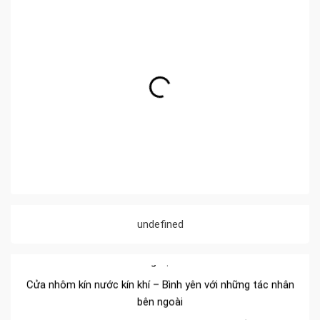
Đa dạng màu sắc cửa nhôm – Tối ưu màu sắc Kiến Trúc
undefined
Cửa nhôm chống gió mưa – Hiên ngang giữa thời tiết khắc
nghiệt
Cửa nhôm kín nước kín khí – Bình yên với những tác nhân
bên ngoài
Cửa nhôm cách âm – Sự yên bình trong nhịp sống hiện đại