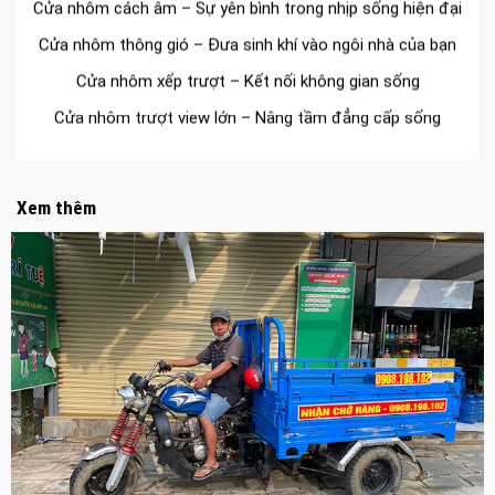
Cửa nhôm thông gió – Đưa sinh khí vào ngôi nhà của bạn
Cửa nhôm xếp trượt – Kết nối không gian sống
Cửa nhôm trượt view lớn – Nâng tầm đẳng cấp sống
Cửa sổ trượt đứng – Điểm nhấn sáng tạo trong kiến trúc
Cửa thép vân gỗ Nhật Bản – Mảnh ghép cho phong cách
kiến trúc hiện đại
Xem thêm
spa biên hòa
Spa chăm sóc da mặt tại biên hòa
Điêu khắc chân mày ở biên hòa
Dịch vụ phun chân mày ở biên hòa
Dịch vụ phun môi ở biên hòa
Biển số nhà nhôm đúc
Công ty vận tải ở nhơn trạch
Dịch vụ vận chuyển hàng hóa tại nhơn trạch