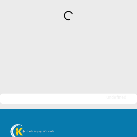
Bảo Vệ Ngân An
Dịch Vụ Bảo Vệ An Ninh
Bảo Vệ Yuki Sepre 24
Bảo Vệ Phát Minh Vượng
Bảo Vệ Ngày Và Đêm
Công ty bảo vệ tại Quận 7
Công ty bảo vệ tại Quận 1
Công ty bảo vệ tại Quận 2
Công ty bảo vệ tại Quận 3
Công ty bảo vệ tại Quận 4
undefined
Công ty bảo vệ tại Quận 5
Công ty bảo vệ tại Quận 6
Công ty bảo vệ tại Quận 8
Công ty bảo vệ tại Quận 9