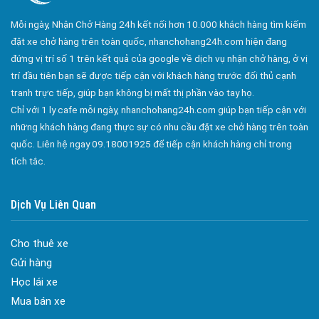
Công ty bảo vệ tại Quận 10
Mỗi ngày, Nhận Chở Hàng 24h kết nối hơn 10.000 khách hàng tìm kiếm
Công ty bảo vệ tại Quận 11
đặt xe chở hàng trên toàn quốc, nhanchohang24h.com hiện đang
đứng vị trí số 1 trên kết quả của google về dịch vụ nhận chở hàng, ở vị
Công ty bảo vệ tại Quận 12
trí đầu tiên bạn sẽ được tiếp cận với khách hàng trước đối thủ cạnh
Công ty bảo vệ tại Quận Thủ Đức
tranh trực tiếp, giúp bạn không bị mất thị phần vào tay họ.
Chỉ với 1 ly cafe mỗi ngày, nhanchohang24h.com giúp bạn tiếp cận với
Công ty bảo vệ tại Quận Gò Vấp
những khách hàng đang thực sự có nhu cầu đặt xe chở hàng trên toàn
Công ty bảo vệ tại Quận Tân Bình
quốc. Liên hệ ngay 09.18001925 để tiếp cận khách hàng chỉ trong
Công ty bảo vệ tại Quận Tân Phú
tích tắc.
Công ty bảo vệ tại Quận Phú Nhuận
Dịch Vụ Liên Quan
Công ty bảo vệ tại Quận Bình Tân
Công ty bảo vệ tại Củ Chi
Cho thuê xe
Công ty bảo vệ tại Hóc Môn
Gửi hàng
Công ty bảo vệ tại Bình Chánh
Học lái xe
Công ty bảo vệ tại Củ Chi
Mua bán xe
Đa dạng màu sắc cửa nhôm – Tối ưu màu sắc Kiến Trúc