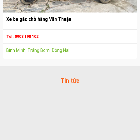
Vận chuyển hàng hóa nhơn trạch
Xe ba gác chở hàng Văn Thuận
Công ty vận tải ở long thành
Dịch vụ vận chuyển hàng hóa tại long thành
Tel: 0908 198 102
Vận chuyển hàng hóa long thành
Công ty vận tải ở trảng bom
Bình Minh, Trảng Bom, Đồng Nai
Dịch vụ vận chuyển hàng hóa tại trảng bom
Vận chuyển hàng hóa trảng bom
Tin tức
Công ty vận tải ở biên hòa đồng nai
Vận chuyển hàng hóa biên hòa đồng nai
Dịch vụ vận chuyển hàng hóa tại biên hòa
Bảo Vệ Toàn Cầu
Bảo Vệ Liêm Chính
Bảo Vệ Thăng Long