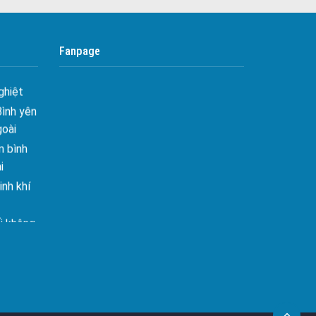
 Tối ưu
Công ty bảo vệ tại Quận 10
Công ty bảo vệ tại Quận 11
 Hiên
Fanpage
ghiệt
Công ty bảo vệ tại Quận 12
Bình yên
Công ty bảo vệ tại Quận Thủ Đức
goài
Công ty bảo vệ tại Quận Gò Vấp
 bình
Công ty bảo vệ tại Quận Tân Bình
i
nh khí
Công ty bảo vệ tại Quận Tân Phú
Công ty bảo vệ tại Quận Phú Nhuận
i không
Công ty bảo vệ tại Quận Bình Tân
Công ty bảo vệ tại Củ Chi
âng tầm
Công ty bảo vệ tại Hóc Môn
ấn sáng
Công ty bảo vệ tại Bình Chánh
Công ty bảo vệ tại Củ Chi
– Mảnh