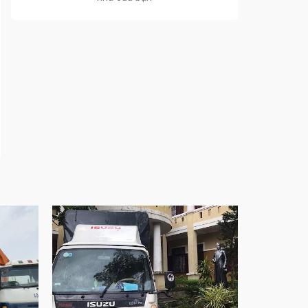
sống
Cửa nhôm trượt view lớn – Nâng tầm đẳng
cấp sống
Cửa sổ trượt đứng – Điểm nhấn sáng tạo
trong kiến trúc
Cửa thép vân gỗ Nhật Bản – Mảnh ghép cho
phong cách kiến trúc hiện đại
spa biên hòa
Spa chăm sóc da mặt tại biên hòa
Điêu khắc chân mày ở biên hòa
Dịch vụ phun chân mày ở biên hòa
Dịch vụ phun môi ở biên hòa
Biển số nhà nhôm đúc
Công ty vận tải ở nhơn trạch