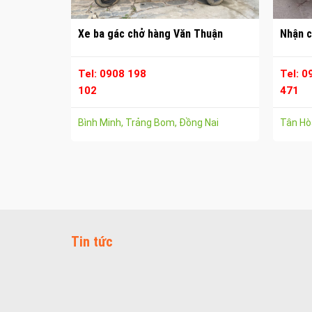
Xe ba gác chở hàng Văn Thuận
Nhận c
Tel: 0908 198
Tel: 0
102
471
Bình Minh, Trảng Bom, Đồng Nai
Tân Hòa
Tin tức