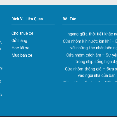
Đa dạng màu sắc cửa nhôm –
màu sắc Kiến Trúc
Cửa nhôm chống gió mưa –
Dịch Vụ Liên Quan
Đối Tác
ngang giữa thời tiết khắc n
Cửa nhôm kín nước kín khí – 
Cho thuê xe
với những tác nhân bên n
Gửi hàng
c,
Cửa nhôm cách âm – Sự yên
Học lái xe
n
trong nhịp sống hiện đạ
Mua bán xe
Cửa nhôm thông gió – Đưa si
vào ngôi nhà của bạn
hị
Cửa nhôm xếp trượt – Kết nố
gian sống
p
Cửa nhôm trượt view lớn – N
đẳng cấp sống
ay
Cửa sổ trượt đứng – Điểm nh
tạo trong kiến trúc
Cửa thép vân gỗ Nhật Bản 