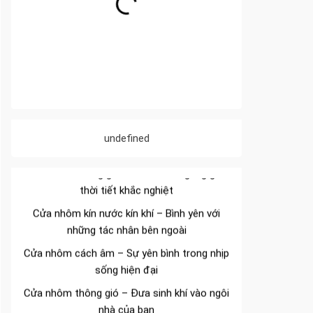
Đa dạng màu sắc cửa nhôm – Tối ưu màu
sắc Kiến Trúc
undefined
Cửa nhôm chống gió mưa – Hiên ngang giữa
thời tiết khắc nghiệt
Cửa nhôm kín nước kín khí – Bình yên với
những tác nhân bên ngoài
Cửa nhôm cách âm – Sự yên bình trong nhịp
sống hiện đại
Cửa nhôm thông gió – Đưa sinh khí vào ngôi
nhà của bạn
Cửa nhôm xếp trượt – Kết nối không gian