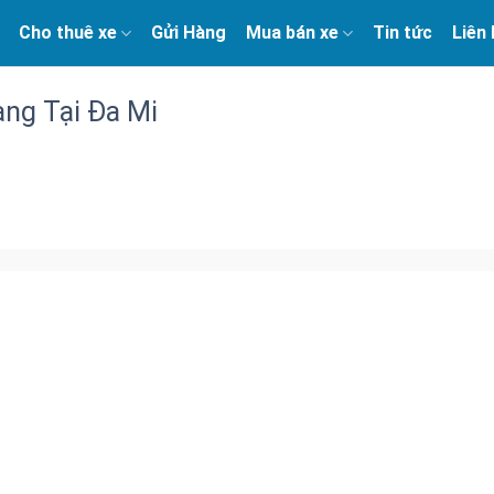
Cho thuê xe
Gửi Hàng
Mua bán xe
Tin tức
Liên
ng Tại Đa Mi