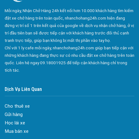
Công ty bảo vệ tại Quận 10
Mỗi ngày, Nhận Chở Hàng 24h kết nối hơn 10.000 khách hàng tìm kiếm
Công ty bảo vệ tại Quận 11
đặt xe chở hàng trên toàn quốc, nhanchohang24h.com hiện đang
đứng vị trí số 1 trên kết quả của google về dịch vụ nhận chở hàng, ở vị
Công ty bảo vệ tại Quận 12
trí đầu tiên bạn sẽ được tiếp cận với khách hàng trước đối thủ cạnh
Công ty bảo vệ tại Quận Thủ Đức
tranh trực tiếp, giúp bạn không bị mất thị phần vào tay họ.
Chỉ với 1 ly cafe mỗi ngày, nhanchohang24h.com giúp bạn tiếp cận với
Công ty bảo vệ tại Quận Gò Vấp
những khách hàng đang thực sự có nhu cầu đặt xe chở hàng trên toàn
Công ty bảo vệ tại Quận Tân Bình
quốc. Liên hệ ngay 09.18001925 để tiếp cận khách hàng chỉ trong
Công ty bảo vệ tại Quận Tân Phú
tích tắc.
Công ty bảo vệ tại Quận Phú Nhuận
Dịch Vụ Liên Quan
Công ty bảo vệ tại Quận Bình Tân
Công ty bảo vệ tại Củ Chi
Cho thuê xe
Công ty bảo vệ tại Hóc Môn
Gửi hàng
Công ty bảo vệ tại Bình Chánh
Học lái xe
Công ty bảo vệ tại Củ Chi
Mua bán xe