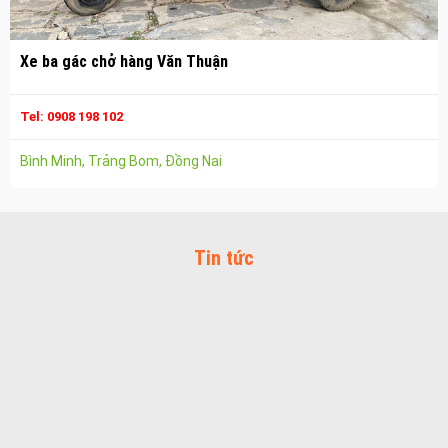
Vận chuyển hàng hóa nhơn trạch
Xe ba gác chở hàng Văn Thuận
Công ty vận tải ở long thành
Dịch vụ vận chuyển hàng hóa tại long thành
Tel: 0908 198 102
Vận chuyển hàng hóa long thành
Bình Minh, Trảng Bom, Đồng Nai
Công ty vận tải ở trảng bom
Dịch vụ vận chuyển hàng hóa tại trảng bom
Vận chuyển hàng hóa trảng bom
Tin tức
Công ty vận tải ở biên hòa đồng nai
Vận chuyển hàng hóa biên hòa đồng nai
Dịch vụ vận chuyển hàng hóa tại biên hòa
Bảo Vệ Toàn Cầu
Bảo Vệ Liêm Chính
Bảo Vệ Thăng Long