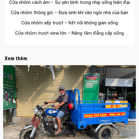
Cửa nhôm thông gió – Đưa sinh khí vào ngôi nhà của bạn
Cửa nhôm xếp trượt – Kết nối không gian sống
Cửa nhôm trượt view lớn – Nâng tầm đẳng cấp sống
Cửa sổ trượt đứng – Điểm nhấn sáng tạo trong kiến trúc
Cửa thép vân gỗ Nhật Bản – Mảnh ghép cho phong cách
kiến trúc hiện đại
Xem thêm
spa biên hòa
Spa chăm sóc da mặt tại biên hòa
Điêu khắc chân mày ở biên hòa
Dịch vụ phun chân mày ở biên hòa
Dịch vụ phun môi ở biên hòa
Biển số nhà nhôm đúc
Công ty vận tải ở nhơn trạch
Dịch vụ vận chuyển hàng hóa tại nhơn trạch