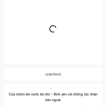
Đa dạng màu sắc cửa nhôm – Tối ưu màu sắc Kiến Trúc
undefined
Cửa nhôm chống gió mưa – Hiên ngang giữa thời tiết khắc
nghiệt
Cửa nhôm kín nước kín khí – Bình yên với những tác nhân
bên ngoài
Cửa nhôm cách âm – Sự yên bình trong nhịp sống hiện đại