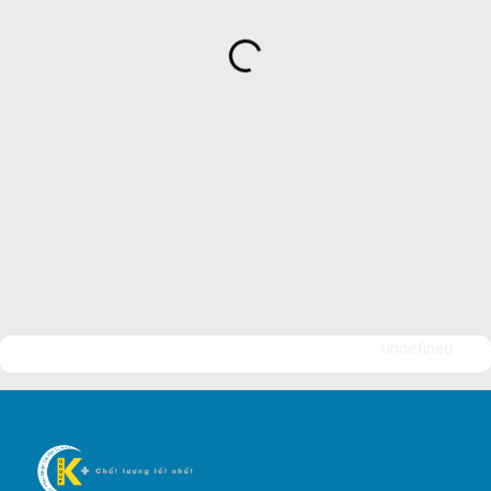
Bảo Vệ Ngân An
Dịch Vụ Bảo Vệ An Ninh
Bảo Vệ Yuki Sepre 24
Bảo Vệ Phát Minh Vượng
Bảo Vệ Ngày Và Đêm
Công ty bảo vệ tại Quận 7
Công ty bảo vệ tại Quận 1
Công ty bảo vệ tại Quận 2
Công ty bảo vệ tại Quận 3
Công ty bảo vệ tại Quận 4
undefined
Công ty bảo vệ tại Quận 5
Công ty bảo vệ tại Quận 6
Công ty bảo vệ tại Quận 8
Công ty bảo vệ tại Quận 9