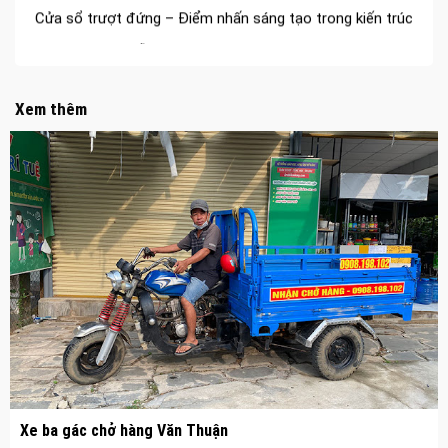
Cửa thép vân gỗ Nhật Bản – Mảnh ghép cho phong cách
kiến trúc hiện đại
spa biên hòa
Xem thêm
Spa chăm sóc da mặt tại biên hòa
Điêu khắc chân mày ở biên hòa
Dịch vụ phun chân mày ở biên hòa
Dịch vụ phun môi ở biên hòa
Biển số nhà nhôm đúc
Công ty vận tải ở nhơn trạch
Dịch vụ vận chuyển hàng hóa tại nhơn trạch
Vận chuyển hàng hóa nhơn trạch
Công ty vận tải ở long thành
Dịch vụ vận chuyển hàng hóa tại long thành
Xe ba gác chở hàng Văn Thuận