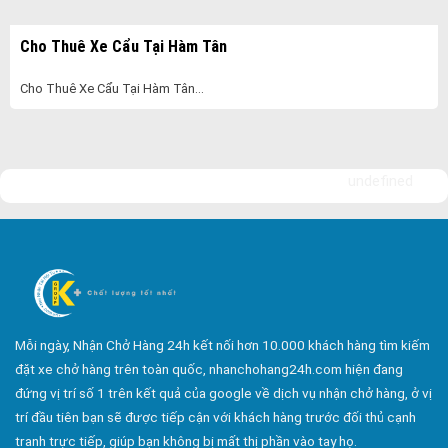
Bảo Vệ Ngày Và Đêm
Cho Thuê Xe Cẩu Tại Hàm Tân
Công ty bảo vệ tại Quận 7
Công ty bảo vệ tại Quận 1
Cho Thuê Xe Cẩu Tại Hàm Tân...
Công ty bảo vệ tại Quận 2
Công ty bảo vệ tại Quận 3
undefined
Công ty bảo vệ tại Quận 4
Công ty bảo vệ tại Quận 5
Công ty bảo vệ tại Quận 6
Công ty bảo vệ tại Quận 8
Công ty bảo vệ tại Quận 9
Mỗi ngày, Nhận Chở Hàng 24h kết nối hơn 10.000 khách hàng tìm kiếm
Công ty bảo vệ tại Quận 10
đặt xe chở hàng trên toàn quốc, nhanchohang24h.com hiện đang
Công ty bảo vệ tại Quận 11
đứng vị trí số 1 trên kết quả của google về dịch vụ nhận chở hàng, ở vị
Công ty bảo vệ tại Quận 12
trí đầu tiên bạn sẽ được tiếp cận với khách hàng trước đối thủ cạnh
tranh trực tiếp, giúp bạn không bị mất thị phần vào tay họ.
Công ty bảo vệ tại Quận Thủ Đức