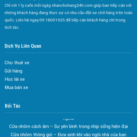
Chỉ với 1 ly cafe mỗi ngày, nhanchohang24h.com giúp bạn tiếp cận với
Công ty bảo vệ tại Quận Gò Vấp
những khách hàng đang thực sự có nhu cầu đặt xe chở hàng trên toàn
Công ty bảo vệ tại Quận Tân Bình
quốc. Liên hệ ngay 09.18001925 để tiếp cận khách hàng chỉ trong
tích tắc.
Công ty bảo vệ tại Quận Tân Phú
Công ty bảo vệ tại Quận Phú Nhuận
Dịch Vụ Liên Quan
Công ty bảo vệ tại Quận Bình Tân
Công ty bảo vệ tại Củ Chi
Cho thuê xe
Công ty bảo vệ tại Hóc Môn
Gửi hàng
Học lái xe
Công ty bảo vệ tại Bình Chánh
Đa dạng màu sắc cửa nhôm – Tối ưu màu sắc Kiến Trúc
Mua bán xe
Cửa nhôm chống gió mưa – Hiên ngang giữa thời tiết khắc
Công ty bảo vệ tại Củ Chi
nghiệt
Công ty bảo vệ tại Quận 7
Cửa nhôm kín nước kín khí – Bình yên với những tác nhân bên
Đối Tác
Dịch vụ bảo vệ Long Hải
ngoài
Cửa nhôm cách âm – Sự yên bình trong nhịp sống hiện đại
Công ty bảo vệ Long Hải
Cửa nhôm thông gió – Đưa sinh khí vào ngôi nhà của bạn
Công ty bảo vệ tại long xuyên