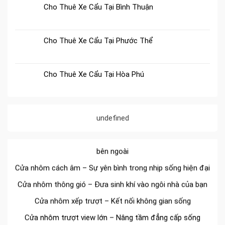
Cho Thuê Xe Cẩu Tại Bình Thuận
Cho Thuê Xe Cẩu Tại Phước Thể
Cho Thuê Xe Cẩu Tại Hòa Phú
Đa dạng màu sắc cửa nhôm – Tối ưu màu sắc Kiến Trúc
Cửa nhôm chống gió mưa – Hiên ngang giữa thời tiết khắc
nghiệt
undefined
Cửa nhôm kín nước kín khí – Bình yên với những tác nhân
bên ngoài
Cửa nhôm cách âm – Sự yên bình trong nhịp sống hiện đại
Cửa nhôm thông gió – Đưa sinh khí vào ngôi nhà của bạn
Cửa nhôm xếp trượt – Kết nối không gian sống
Cửa nhôm trượt view lớn – Nâng tầm đẳng cấp sống
Cửa sổ trượt đứng – Điểm nhấn sáng tạo trong kiến trúc