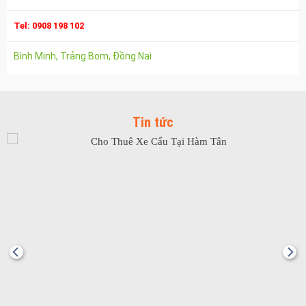
Vận chuyển hàng hóa long thành
Công ty vận tải ở trảng bom
Tel: 0908 198 102
Dịch vụ vận chuyển hàng hóa tại trảng bom
Bình Minh, Trảng Bom, Đồng Nai
Vận chuyển hàng hóa trảng bom
Công ty vận tải ở biên hòa đồng nai
Vận chuyển hàng hóa biên hòa đồng nai
Tin tức
Dịch vụ vận chuyển hàng hóa tại biên hòa
Bảo Vệ Toàn Cầu
Bảo Vệ Liêm Chính
Bảo Vệ Thăng Long
Bảo Vệ Ngân An
Dịch Vụ Bảo Vệ An Ninh
Bảo Vệ Yuki Sepre 24
Bảo Vệ Phát Minh Vượng