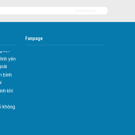
Bảo Vệ Yuki Sepre 24
Phước, Quy Nhơn......
Bảo Vệ Phát Minh Vượng
undefined
 Tối ưu
Bảo Vệ Ngày Và Đêm
Công ty bảo vệ tại Quận 7
 Hiên
ghiệt
Fanpage
Công ty bảo vệ tại Quận 1
Bình yên
Công ty bảo vệ tại Quận 2
goài
Công ty bảo vệ tại Quận 3
 bình
i
Công ty bảo vệ tại Quận 4
nh khí
Công ty bảo vệ tại Quận 5
Công ty bảo vệ tại Quận 6
i không
Công ty bảo vệ tại Quận 8
Công ty bảo vệ tại Quận 9
âng tầm
Công ty bảo vệ tại Quận 10
ấn sáng
Công ty bảo vệ tại Quận 11