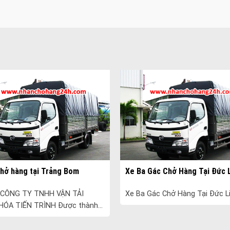
hở hàng tại Trảng Bom
Xe Ba Gác Chở Hàng Tại Đức 
} CÔNG TY TNHH VẬN TẢI
Xe Ba Gác Chở Hàng Tại Đức Lin
HÓA TIẾN TRÌNH Được thành
o năm 2005, Tiến Trình chuyên
ấp các dịch vụ vận tải và vận