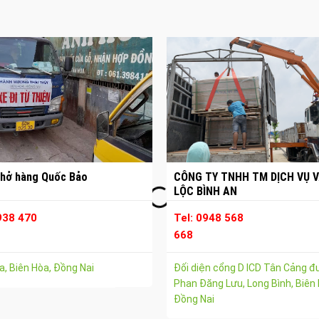
hở hàng Quốc Bảo
CÔNG TY TNHH TM DỊCH VỤ V
LỘC BÌNH AN
938 470
Tel: 0948 568
668
, Biên Hòa, Đồng Nai
Đối diện cổng D ICD Tân Cảng 
Phan Đăng Lưu, Long Bình, Biên 
Đồng Nai