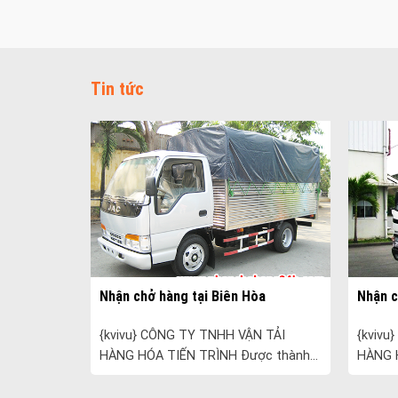
Tin tức
Thuận Nam
Nhận chở hàng tại Biên Hòa
Nhận c
huận Nam...
{kvivu} CÔNG TY TNHH VẬN TẢI
{kvivu
HÀNG HÓA TIẾN TRÌNH Được thành
HÀNG 
lập vào năm 2005, Tiến Trình chuyên
lập và
cung cấp các dịch vụ vận tải và vận
cung c