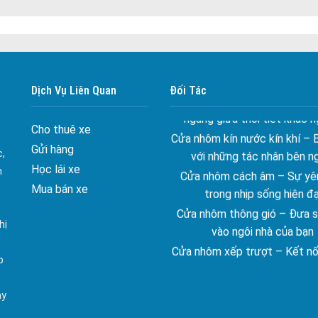
.....
Đa dạng màu sắc cửa nhôm –
màu sắc Kiến Trúc
Cửa nhôm chống gió mưa –
ngang giữa thời tiết khắc n
Dịch Vụ Liên Quan
Đối Tác
Cửa nhôm kín nước kín khí – 
với những tác nhân bên n
Cho thuê xe
Cửa nhôm cách âm – Sự yên
Gửi hàng
c,
trong nhịp sống hiện đạ
Học lái xe
n
Cửa nhôm thông gió – Đưa si
Mua bán xe
vào ngôi nhà của bạn
Cửa nhôm xếp trượt – Kết nố
hị
gian sống
Cửa nhôm trượt view lớn – N
p
đẳng cấp sống
ay
Cửa sổ trượt đứng – Điểm nh
tạo trong kiến trúc