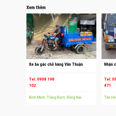
Xem thêm
Xe ba gác chở hàng Văn Thuận
Nhận c
Tel: 0908 198
Tel: 0
102
471
Bình Minh, Trảng Bom, Đồng Nai
Tân Hòa