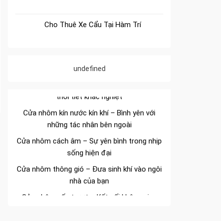
Cho Thuê Xe Cẩu Tại Hàm Trí
Đa dạng màu sắc cửa nhôm – Tối ưu màu
sắc Kiến Trúc
Cửa nhôm chống gió mưa – Hiên ngang giữa
undefined
thời tiết khắc nghiệt
Cửa nhôm kín nước kín khí – Bình yên với
những tác nhân bên ngoài
Cửa nhôm cách âm – Sự yên bình trong nhịp
sống hiện đại
Cửa nhôm thông gió – Đưa sinh khí vào ngôi
nhà của bạn
Cửa nhôm xếp trượt – Kết nối không gian
sống
Cửa nhôm trượt view lớn – Nâng tầm đẳng
cấp sống