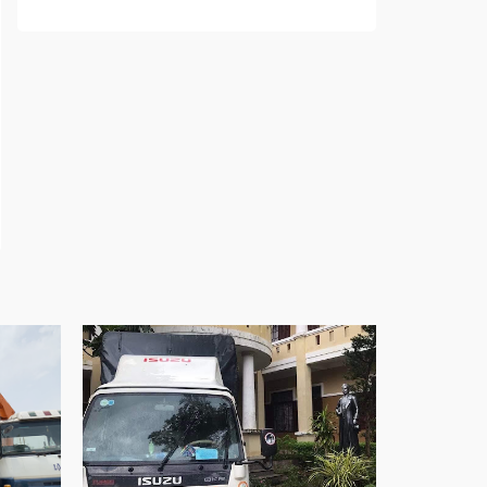
những tác nhân bên ngoài
Cửa nhôm cách âm – Sự yên bình trong nhịp
sống hiện đại
Cửa nhôm thông gió – Đưa sinh khí vào ngôi
nhà của bạn
Cửa nhôm xếp trượt – Kết nối không gian
sống
Cửa nhôm trượt view lớn – Nâng tầm đẳng
cấp sống
Cửa sổ trượt đứng – Điểm nhấn sáng tạo
trong kiến trúc
Cửa thép vân gỗ Nhật Bản – Mảnh ghép cho
phong cách kiến trúc hiện đại
spa biên hòa
Spa chăm sóc da mặt tại biên hòa
Điêu khắc chân mày ở biên hòa