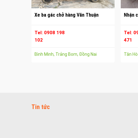
Xe ba gác chở hàng Văn Thuận
Nhận c
Tel: 0908 198
Tel: 0
102
471
Bình Minh, Trảng Bom, Đồng Nai
Tân Hòa
Tin tức