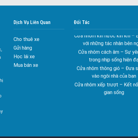
Cửa nhôm chống gió mưa –
ngang giữa thời tiết khắc n
Dịch Vụ Liên Quan
Đối Tác
Cửa nhôm kín nước kín khí – 
với những tác nhân bên n
Cho thuê xe
Cửa nhôm cách âm – Sự yên
Gửi hàng
trong nhịp sống hiện đạ
c,
Học lái xe
Cửa nhôm thông gió – Đưa si
n
vào ngôi nhà của bạn
Mua bán xe
Cửa nhôm xếp trượt – Kết nố
gian sống
hị
Cửa nhôm trượt view lớn – N
p
đẳng cấp sống
Cửa sổ trượt đứng – Điểm nh
ay
tạo trong kiến trúc
Cửa thép vân gỗ Nhật Bản 
ghép cho phong cách kiến tr
đại