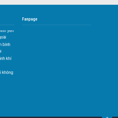
Công ty bảo vệ tại Quận 4
 Hiên
ghiệt
Công ty bảo vệ tại Quận 5
Fanpage
Bình yên
Công ty bảo vệ tại Quận 6
goài
Công ty bảo vệ tại Quận 8
 bình
i
Công ty bảo vệ tại Quận 9
nh khí
Công ty bảo vệ tại Quận 10
Công ty bảo vệ tại Quận 11
i không
Công ty bảo vệ tại Quận 12
Công ty bảo vệ tại Quận Thủ Đức
âng tầm
Công ty bảo vệ tại Quận Gò Vấp
ấn sáng
Công ty bảo vệ tại Quận Tân Bình
Công ty bảo vệ tại Quận Tân Phú
– Mảnh
Công ty bảo vệ tại Quận Phú Nhuận
úc hiện