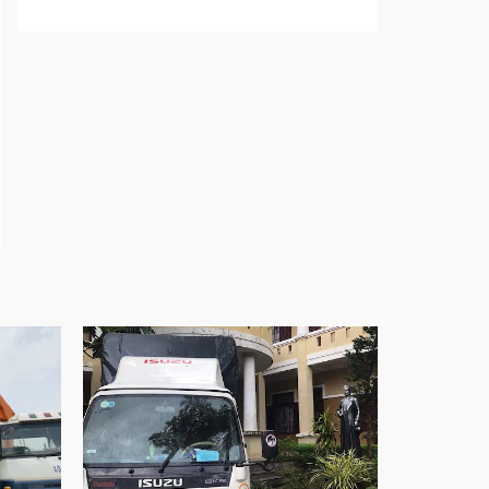
sống
Cửa nhôm trượt view lớn – Nâng tầm đẳng
cấp sống
Cửa sổ trượt đứng – Điểm nhấn sáng tạo
trong kiến trúc
Cửa thép vân gỗ Nhật Bản – Mảnh ghép cho
phong cách kiến trúc hiện đại
spa biên hòa
Spa chăm sóc da mặt tại biên hòa
Điêu khắc chân mày ở biên hòa
Dịch vụ phun chân mày ở biên hòa
Dịch vụ phun môi ở biên hòa
Biển số nhà nhôm đúc
Công ty vận tải ở nhơn trạch