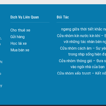
Đa dạng màu sắc cửa nhôm –
màu sắc Kiến Trúc
Cửa nhôm chống gió mưa –
Dịch Vụ Liên Quan
Đối Tác
ngang giữa thời tiết khắc n
Cửa nhôm kín nước kín khí – 
Cho thuê xe
với những tác nhân bên n
Gửi hàng
c,
Cửa nhôm cách âm – Sự yên
Học lái xe
n
trong nhịp sống hiện đạ
Mua bán xe
Cửa nhôm thông gió – Đưa si
vào ngôi nhà của bạn
hị
Cửa nhôm xếp trượt – Kết nố
gian sống
p
Cửa nhôm trượt view lớn – N
đẳng cấp sống
ay
Cửa sổ trượt đứng – Điểm nh
tạo trong kiến trúc
Cửa thép vân gỗ Nhật Bản 