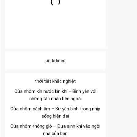
Đa dạng màu sắc cửa nhôm – Tối ưu màu
sắc Kiến Trúc
undefined
Cửa nhôm chống gió mưa – Hiên ngang giữa
thời tiết khắc nghiệt
Cửa nhôm kín nước kín khí – Bình yên với
những tác nhân bên ngoài
Cửa nhôm cách âm – Sự yên bình trong nhịp
sống hiện đại
Cửa nhôm thông gió – Đưa sinh khí vào ngôi
nhà của bạn
Cửa nhôm xếp trượt – Kết nối không gian