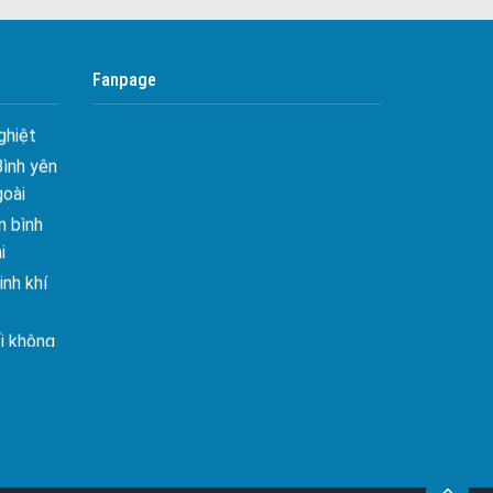
 Tối ưu
Công ty bảo vệ tại Quận 10
Công ty bảo vệ tại Quận 11
 Hiên
Fanpage
ghiệt
Công ty bảo vệ tại Quận 12
Bình yên
Công ty bảo vệ tại Quận Thủ Đức
goài
Công ty bảo vệ tại Quận Gò Vấp
 bình
Công ty bảo vệ tại Quận Tân Bình
i
nh khí
Công ty bảo vệ tại Quận Tân Phú
Công ty bảo vệ tại Quận Phú Nhuận
i không
Công ty bảo vệ tại Quận Bình Tân
Công ty bảo vệ tại Củ Chi
âng tầm
Công ty bảo vệ tại Hóc Môn
ấn sáng
Công ty bảo vệ tại Bình Chánh
Công ty bảo vệ tại Củ Chi
– Mảnh