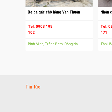
Xe ba gác chở hàng Văn Thuận
Nhận c
Tel: 0908 198
Tel: 0
102
471
Bình Minh, Trảng Bom, Đồng Nai
Tân Hòa
Tin tức