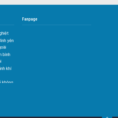
 Tối ưu
Công ty bảo vệ tại Quận 10
Công ty bảo vệ tại Quận 11
 Hiên
Fanpage
ghiệt
Công ty bảo vệ tại Quận 12
Bình yên
Công ty bảo vệ tại Quận Thủ Đức
goài
Công ty bảo vệ tại Quận Gò Vấp
 bình
Công ty bảo vệ tại Quận Tân Bình
i
nh khí
Công ty bảo vệ tại Quận Tân Phú
Công ty bảo vệ tại Quận Phú Nhuận
i không
Công ty bảo vệ tại Quận Bình Tân
Công ty bảo vệ tại Củ Chi
âng tầm
Công ty bảo vệ tại Hóc Môn
ấn sáng
Công ty bảo vệ tại Bình Chánh
Công ty bảo vệ tại Củ Chi
– Mảnh