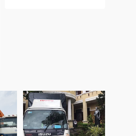
sống
Cửa nhôm trượt view lớn – Nâng tầm đẳng
cấp sống
Cửa sổ trượt đứng – Điểm nhấn sáng tạo
trong kiến trúc
Cửa thép vân gỗ Nhật Bản – Mảnh ghép cho
phong cách kiến trúc hiện đại
spa biên hòa
Spa chăm sóc da mặt tại biên hòa
Điêu khắc chân mày ở biên hòa
Dịch vụ phun chân mày ở biên hòa
Dịch vụ phun môi ở biên hòa
Biển số nhà nhôm đúc
Công ty vận tải ở nhơn trạch