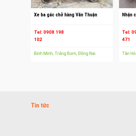
Xe ba gác chở hàng Văn Thuận
Nhận c
Tel: 0908 198
Tel: 0
102
471
Bình Minh, Trảng Bom, Đồng Nai
Tân Hòa
Tin tức