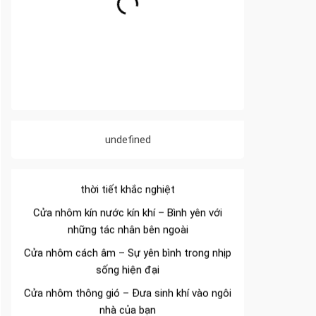
Đa dạng màu sắc cửa nhôm – Tối ưu màu
sắc Kiến Trúc
undefined
Cửa nhôm chống gió mưa – Hiên ngang giữa
thời tiết khắc nghiệt
Cửa nhôm kín nước kín khí – Bình yên với
những tác nhân bên ngoài
Cửa nhôm cách âm – Sự yên bình trong nhịp
sống hiện đại
Cửa nhôm thông gió – Đưa sinh khí vào ngôi
nhà của bạn
Cửa nhôm xếp trượt – Kết nối không gian