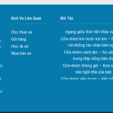
Đa dạng màu sắc cửa nhôm –
màu sắc Kiến Trúc
Cửa nhôm chống gió mưa –
Dịch Vụ Liên Quan
Đối Tác
ngang giữa thời tiết khắc n
Cửa nhôm kín nước kín khí – 
Cho thuê xe
với những tác nhân bên n
Gửi hàng
c,
Cửa nhôm cách âm – Sự yên
Học lái xe
n
trong nhịp sống hiện đạ
Mua bán xe
Cửa nhôm thông gió – Đưa si
vào ngôi nhà của bạn
hị
Cửa nhôm xếp trượt – Kết nố
gian sống
p
Cửa nhôm trượt view lớn – N
đẳng cấp sống
ay
Cửa sổ trượt đứng – Điểm nh
tạo trong kiến trúc
Cửa thép vân gỗ Nhật Bản 