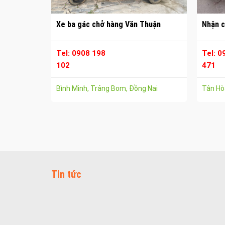
Xe ba gác chở hàng Văn Thuận
Nhận c
Tel: 0908 198
Tel: 0
102
471
Bình Minh, Trảng Bom, Đồng Nai
Tân Hòa
Tin tức