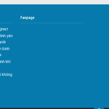
 Tối ưu
Công ty bảo vệ tại Quận 10
Công ty bảo vệ tại Quận 11
 Hiên
Fanpage
ghiệt
Công ty bảo vệ tại Quận 12
Bình yên
Công ty bảo vệ tại Quận Thủ Đức
goài
Công ty bảo vệ tại Quận Gò Vấp
 bình
Công ty bảo vệ tại Quận Tân Bình
i
nh khí
Công ty bảo vệ tại Quận Tân Phú
Công ty bảo vệ tại Quận Phú Nhuận
i không
Công ty bảo vệ tại Quận Bình Tân
Công ty bảo vệ tại Củ Chi
âng tầm
Công ty bảo vệ tại Hóc Môn
ấn sáng
Công ty bảo vệ tại Bình Chánh
Công ty bảo vệ tại Củ Chi
– Mảnh