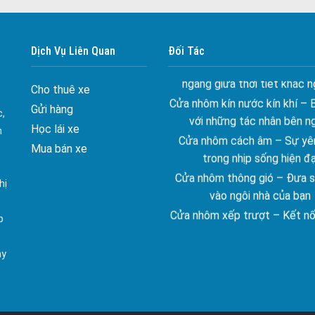
Đa dạng màu sắc cửa nhôm –
màu sắc Kiến Trúc
Cửa nhôm chống gió mưa –
Dịch Vụ Liên Quan
Đối Tác
ngang giữa thời tiết khắc n
Cửa nhôm kín nước kín khí – 
Cho thuê xe
với những tác nhân bên n
Gửi hàng
c,
Cửa nhôm cách âm – Sự yên
Học lái xe
n
trong nhịp sống hiện đạ
Mua bán xe
Cửa nhôm thông gió – Đưa si
vào ngôi nhà của bạn
hị
Cửa nhôm xếp trượt – Kết nố
gian sống
p
Cửa nhôm trượt view lớn – N
đẳng cấp sống
ay
Cửa sổ trượt đứng – Điểm nh
tạo trong kiến trúc
Cửa thép vân gỗ Nhật Bản 