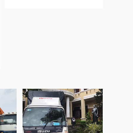
sống
Cửa nhôm trượt view lớn – Nâng tầm đẳng
cấp sống
Cửa sổ trượt đứng – Điểm nhấn sáng tạo
trong kiến trúc
Cửa thép vân gỗ Nhật Bản – Mảnh ghép cho
phong cách kiến trúc hiện đại
spa biên hòa
Spa chăm sóc da mặt tại biên hòa
Điêu khắc chân mày ở biên hòa
Dịch vụ phun chân mày ở biên hòa
Dịch vụ phun môi ở biên hòa
Biển số nhà nhôm đúc
Công ty vận tải ở nhơn trạch
Dịch vụ vận chuyển hàng hóa tại nhơn trạch