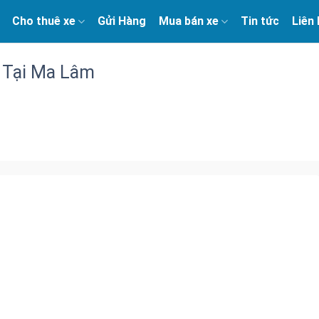
Cho thuê xe
Gửi Hàng
Mua bán xe
Tin tức
Liên
 Tại Ma Lâm