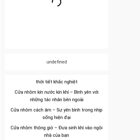
Đa dạng màu sắc cửa nhôm – Tối ưu màu
sắc Kiến Trúc
undefined
Cửa nhôm chống gió mưa – Hiên ngang giữa
thời tiết khắc nghiệt
Cửa nhôm kín nước kín khí – Bình yên với
những tác nhân bên ngoài
Cửa nhôm cách âm – Sự yên bình trong nhịp
sống hiện đại
Cửa nhôm thông gió – Đưa sinh khí vào ngôi
nhà của bạn
Cửa nhôm xếp trượt – Kết nối không gian