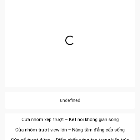
Đa dạng màu sắc cửa nhôm – Tối ưu màu sắc Kiến Trúc
Cửa nhôm chống gió mưa – Hiên ngang giữa thời tiết khắc
nghiệt
Cửa nhôm kín nước kín khí – Bình yên với những tác nhân
bên ngoài
Cửa nhôm cách âm – Sự yên bình trong nhịp sống hiện đại
undefined
Cửa nhôm thông gió – Đưa sinh khí vào ngôi nhà của bạn
Cửa nhôm xếp trượt – Kết nối không gian sống
Cửa nhôm trượt view lớn – Nâng tầm đẳng cấp sống
Cửa sổ trượt đứng – Điểm nhấn sáng tạo trong kiến trúc