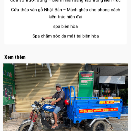
Cửa thép vân gỗ Nhật Bản – Mảnh ghép cho phong cách
kiến trúc hiện đại
spa biên hòa
Spa chăm sóc da mặt tại biên hòa
Điêu khắc chân mày ở biên hòa
Dịch vụ phun chân mày ở biên hòa
Xem thêm
Dịch vụ phun môi ở biên hòa
Biển số nhà nhôm đúc
Công ty vận tải ở nhơn trạch
Dịch vụ vận chuyển hàng hóa tại nhơn trạch
Vận chuyển hàng hóa nhơn trạch
Công ty vận tải ở long thành
Dịch vụ vận chuyển hàng hóa tại long thành
Vận chuyển hàng hóa long thành