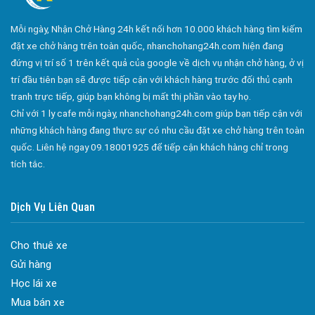
Công ty bảo vệ tại Quận Gò Vấp
Mỗi ngày, Nhận Chở Hàng 24h kết nối hơn 10.000 khách hàng tìm kiếm
Công ty bảo vệ tại Quận Tân Bình
đặt xe chở hàng trên toàn quốc, nhanchohang24h.com hiện đang
Công ty bảo vệ tại Quận Tân Phú
đứng vị trí số 1 trên kết quả của google về dịch vụ nhận chở hàng, ở vị
trí đầu tiên bạn sẽ được tiếp cận với khách hàng trước đối thủ cạnh
Công ty bảo vệ tại Quận Phú Nhuận
tranh trực tiếp, giúp bạn không bị mất thị phần vào tay họ.
Công ty bảo vệ tại Quận Bình Tân
Chỉ với 1 ly cafe mỗi ngày, nhanchohang24h.com giúp bạn tiếp cận với
Công ty bảo vệ tại Củ Chi
những khách hàng đang thực sự có nhu cầu đặt xe chở hàng trên toàn
quốc. Liên hệ ngay 09.18001925 để tiếp cận khách hàng chỉ trong
Công ty bảo vệ tại Hóc Môn
tích tắc.
Công ty bảo vệ tại Bình Chánh
Công ty bảo vệ tại Củ Chi
Dịch Vụ Liên Quan
Đa dạng màu sắc cửa nhôm – Tối ưu màu sắc Kiến Trúc
Công ty bảo vệ tại Quận 7
Cửa nhôm chống gió mưa – Hiên ngang giữa thời tiết khắc
Dịch vụ bảo vệ Long Hải
Cho thuê xe
nghiệt
Gửi hàng
Công ty bảo vệ Long Hải
Cửa nhôm kín nước kín khí – Bình yên với những tác nhân bên
Học lái xe
ngoài
Công ty bảo vệ tại long xuyên
Mua bán xe
Cửa nhôm cách âm – Sự yên bình trong nhịp sống hiện đại
Công ty bảo vệ tại An Giang