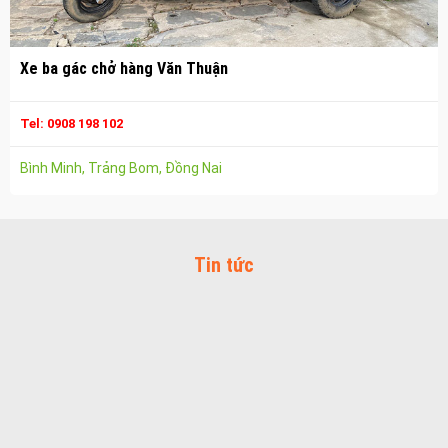
Công ty vận tải ở trảng bom
Dịch vụ vận chuyển hàng hóa tại trảng bom
Xe ba gác chở hàng Văn Thuận
Vận chuyển hàng hóa trảng bom
Công ty vận tải ở biên hòa đồng nai
Tel: 0908 198 102
Vận chuyển hàng hóa biên hòa đồng nai
Bình Minh, Trảng Bom, Đồng Nai
Dịch vụ vận chuyển hàng hóa tại biên hòa
Bảo Vệ Toàn Cầu
Bảo Vệ Liêm Chính
Tin tức
Bảo Vệ Thăng Long
Bảo Vệ Ngân An
Dịch Vụ Bảo Vệ An Ninh
Bảo Vệ Yuki Sepre 24
Bảo Vệ Phát Minh Vượng