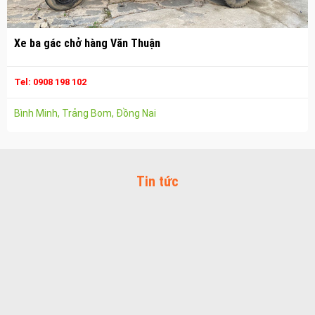
Vận chuyển hàng hóa nhơn trạch
Công ty vận tải ở long thành
Xe ba gác chở hàng Văn Thuận
Dịch vụ vận chuyển hàng hóa tại long thành
Vận chuyển hàng hóa long thành
Tel: 0908 198 102
Công ty vận tải ở trảng bom
Bình Minh, Trảng Bom, Đồng Nai
Dịch vụ vận chuyển hàng hóa tại trảng bom
Vận chuyển hàng hóa trảng bom
Công ty vận tải ở biên hòa đồng nai
Tin tức
Vận chuyển hàng hóa biên hòa đồng nai
Dịch vụ vận chuyển hàng hóa tại biên hòa
Bảo Vệ Toàn Cầu
Bảo Vệ Liêm Chính
Bảo Vệ Thăng Long
Bảo Vệ Ngân An