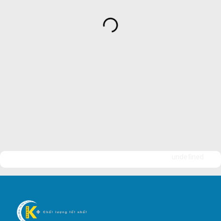
Dịch Vụ Bảo Vệ An Ninh
Bảo Vệ Yuki Sepre 24
Bảo Vệ Phát Minh Vượng
Bảo Vệ Ngày Và Đêm
Công ty bảo vệ tại Quận 7
Công ty bảo vệ tại Quận 1
Công ty bảo vệ tại Quận 2
Công ty bảo vệ tại Quận 3
Công ty bảo vệ tại Quận 4
undefined
Công ty bảo vệ tại Quận 5
Công ty bảo vệ tại Quận 6
Công ty bảo vệ tại Quận 8
Công ty bảo vệ tại Quận 9