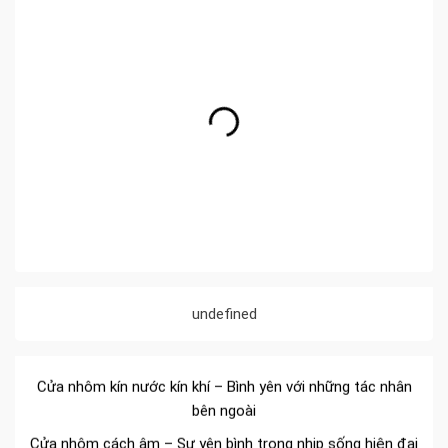
Đa dạng màu sắc cửa nhôm – Tối ưu màu sắc Kiến Trúc
undefined
Cửa nhôm chống gió mưa – Hiên ngang giữa thời tiết khắc
nghiệt
Cửa nhôm kín nước kín khí – Bình yên với những tác nhân
bên ngoài
Cửa nhôm cách âm – Sự yên bình trong nhịp sống hiện đại