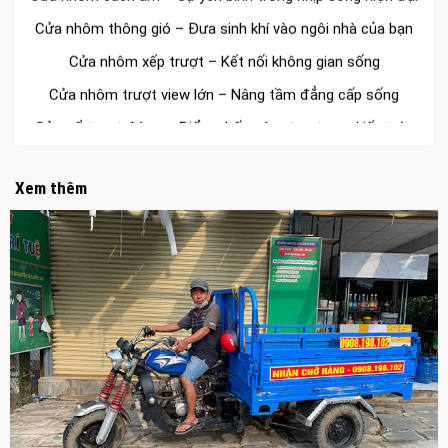
Cửa nhôm thông gió – Đưa sinh khí vào ngôi nhà của bạn
Cửa nhôm xếp trượt – Kết nối không gian sống
Cửa nhôm trượt view lớn – Nâng tầm đẳng cấp sống
Cửa sổ trượt đứng – Điểm nhấn sáng tạo trong kiến trúc
Cửa thép vân gỗ Nhật Bản – Mảnh ghép cho phong cách
kiến trúc hiện đại
Xem thêm
spa biên hòa
Spa chăm sóc da mặt tại biên hòa
Điêu khắc chân mày ở biên hòa
Dịch vụ phun chân mày ở biên hòa
Dịch vụ phun môi ở biên hòa
Biển số nhà nhôm đúc
Công ty vận tải ở nhơn trạch
Dịch vụ vận chuyển hàng hóa tại nhơn trạch