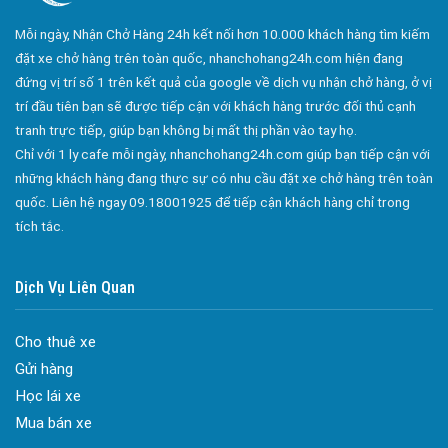
Công ty bảo vệ tại Quận 10
Mỗi ngày, Nhận Chở Hàng 24h kết nối hơn 10.000 khách hàng tìm kiếm
Công ty bảo vệ tại Quận 11
đặt xe chở hàng trên toàn quốc, nhanchohang24h.com hiện đang
Công ty bảo vệ tại Quận 12
đứng vị trí số 1 trên kết quả của google về dịch vụ nhận chở hàng, ở vị
trí đầu tiên bạn sẽ được tiếp cận với khách hàng trước đối thủ cạnh
Công ty bảo vệ tại Quận Thủ Đức
tranh trực tiếp, giúp bạn không bị mất thị phần vào tay họ.
Công ty bảo vệ tại Quận Gò Vấp
Chỉ với 1 ly cafe mỗi ngày, nhanchohang24h.com giúp bạn tiếp cận với
Công ty bảo vệ tại Quận Tân Bình
những khách hàng đang thực sự có nhu cầu đặt xe chở hàng trên toàn
quốc. Liên hệ ngay 09.18001925 để tiếp cận khách hàng chỉ trong
Công ty bảo vệ tại Quận Tân Phú
tích tắc.
Công ty bảo vệ tại Quận Phú Nhuận
Công ty bảo vệ tại Quận Bình Tân
Dịch Vụ Liên Quan
Công ty bảo vệ tại Củ Chi
Cho thuê xe
Công ty bảo vệ tại Hóc Môn
Gửi hàng
Công ty bảo vệ tại Bình Chánh
Học lái xe
Công ty bảo vệ tại Củ Chi
Mua bán xe
Đa dạng màu sắc cửa nhôm – Tối ưu màu sắc Kiến Trúc
Công ty bảo vệ tại Quận 7