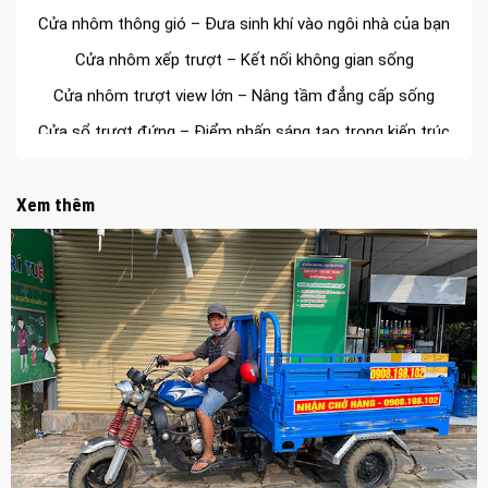
Cửa nhôm thông gió – Đưa sinh khí vào ngôi nhà của bạn
Cửa nhôm xếp trượt – Kết nối không gian sống
Cửa nhôm trượt view lớn – Nâng tầm đẳng cấp sống
Cửa sổ trượt đứng – Điểm nhấn sáng tạo trong kiến trúc
Cửa thép vân gỗ Nhật Bản – Mảnh ghép cho phong cách
kiến trúc hiện đại
Xem thêm
spa biên hòa
Spa chăm sóc da mặt tại biên hòa
Điêu khắc chân mày ở biên hòa
Dịch vụ phun chân mày ở biên hòa
Dịch vụ phun môi ở biên hòa
Biển số nhà nhôm đúc
Công ty vận tải ở nhơn trạch
Dịch vụ vận chuyển hàng hóa tại nhơn trạch