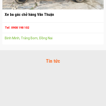
Vận chuyển hàng hóa nhơn trạch
Công ty vận tải ở long thành
Xe ba gác chở hàng Văn Thuận
Dịch vụ vận chuyển hàng hóa tại long thành
Vận chuyển hàng hóa long thành
Tel: 0908 198 102
Công ty vận tải ở trảng bom
Bình Minh, Trảng Bom, Đồng Nai
Dịch vụ vận chuyển hàng hóa tại trảng bom
Vận chuyển hàng hóa trảng bom
Công ty vận tải ở biên hòa đồng nai
Tin tức
Vận chuyển hàng hóa biên hòa đồng nai
Dịch vụ vận chuyển hàng hóa tại biên hòa
Bảo Vệ Toàn Cầu
Bảo Vệ Liêm Chính
Bảo Vệ Thăng Long
Bảo Vệ Ngân An