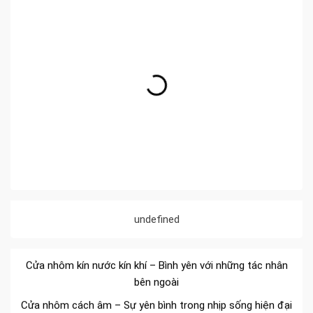
Đa dạng màu sắc cửa nhôm – Tối ưu màu sắc Kiến Trúc
Cửa nhôm chống gió mưa – Hiên ngang giữa thời tiết khắc
undefined
nghiệt
Cửa nhôm kín nước kín khí – Bình yên với những tác nhân
bên ngoài
Cửa nhôm cách âm – Sự yên bình trong nhịp sống hiện đại