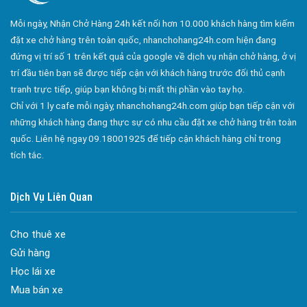
Công ty bảo vệ tại Quận 10
Mỗi ngày, Nhận Chở Hàng 24h kết nối hơn 10.000 khách hàng tìm kiếm
Công ty bảo vệ tại Quận 11
đặt xe chở hàng trên toàn quốc, nhanchohang24h.com hiện đang
Công ty bảo vệ tại Quận 12
đứng vị trí số 1 trên kết quả của google về dịch vụ nhận chở hàng, ở vị
Công ty bảo vệ tại Quận Thủ Đức
trí đầu tiên bạn sẽ được tiếp cận với khách hàng trước đối thủ cạnh
tranh trực tiếp, giúp bạn không bị mất thị phần vào tay họ.
Công ty bảo vệ tại Quận Gò Vấp
Chỉ với 1 ly cafe mỗi ngày, nhanchohang24h.com giúp bạn tiếp cận với
Công ty bảo vệ tại Quận Tân Bình
những khách hàng đang thực sự có nhu cầu đặt xe chở hàng trên toàn
Công ty bảo vệ tại Quận Tân Phú
quốc. Liên hệ ngay 09.18001925 để tiếp cận khách hàng chỉ trong
tích tắc.
Công ty bảo vệ tại Quận Phú Nhuận
Công ty bảo vệ tại Quận Bình Tân
Dịch Vụ Liên Quan
Công ty bảo vệ tại Củ Chi
Công ty bảo vệ tại Hóc Môn
Cho thuê xe
Công ty bảo vệ tại Bình Chánh
Gửi hàng
Học lái xe
Công ty bảo vệ tại Củ Chi
Mua bán xe
Đa dạng màu sắc cửa nhôm – Tối ưu màu sắc Kiến Trúc
Công ty bảo vệ tại Quận 7