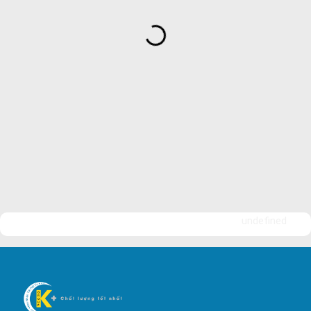
Dịch Vụ Bảo Vệ An Ninh
Bảo Vệ Yuki Sepre 24
Bảo Vệ Phát Minh Vượng
Bảo Vệ Ngày Và Đêm
Công ty bảo vệ tại Quận 7
Công ty bảo vệ tại Quận 1
Công ty bảo vệ tại Quận 2
Công ty bảo vệ tại Quận 3
Công ty bảo vệ tại Quận 4
undefined
Công ty bảo vệ tại Quận 5
Công ty bảo vệ tại Quận 6
Công ty bảo vệ tại Quận 8
Công ty bảo vệ tại Quận 9