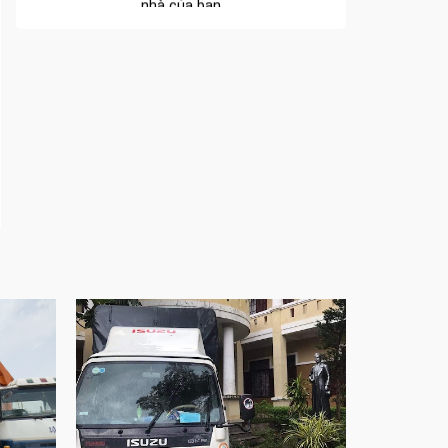
Cửa nhôm xếp trượt – Kết nối không gian
sống
Cửa nhôm trượt view lớn – Nâng tầm đẳng
cấp sống
Cửa sổ trượt đứng – Điểm nhấn sáng tạo
trong kiến trúc
Cửa thép vân gỗ Nhật Bản – Mảnh ghép cho
phong cách kiến trúc hiện đại
spa biên hòa
Spa chăm sóc da mặt tại biên hòa
Điêu khắc chân mày ở biên hòa
Dịch vụ phun chân mày ở biên hòa
Dịch vụ phun môi ở biên hòa
Biển số nhà nhôm đúc
Công ty vận tải ở nhơn trạch