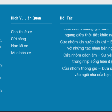
Đa dạng màu sắc cửa nhôm –
màu sắc Kiến Trúc
Dịch Vụ Liên Quan
Đối Tác
Cửa nhôm chống gió mưa –
ngang giữa thời tiết khắc n
Cho thuê xe
Cửa nhôm kín nước kín khí – 
Gửi hàng
với những tác nhân bên n
c,
Học lái xe
Cửa nhôm cách âm – Sự yên
n
trong nhịp sống hiện đạ
Mua bán xe
Cửa nhôm thông gió – Đưa si
hị
vào ngôi nhà của bạn
Cửa nhôm xếp trượt – Kết nố
p
gian sống
Cửa nhôm trượt view lớn – N
ay
đẳng cấp sống
Cửa sổ trượt đứng – Điểm nh
tạo trong kiến trúc