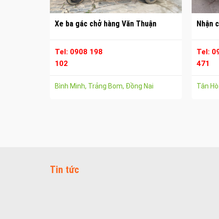
Xe ba gác chở hàng Văn Thuận
Nhận c
Tel: 0908 198
Tel: 0
102
471
Bình Minh, Trảng Bom, Đồng Nai
Tân Hòa
Tin tức