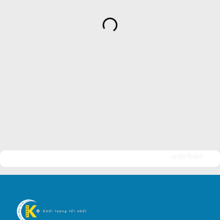
Dịch Vụ Bảo Vệ An Ninh
Bảo Vệ Yuki Sepre 24
Bảo Vệ Phát Minh Vượng
Bảo Vệ Ngày Và Đêm
Công ty bảo vệ tại Quận 7
Công ty bảo vệ tại Quận 1
Công ty bảo vệ tại Quận 2
Công ty bảo vệ tại Quận 3
Công ty bảo vệ tại Quận 4
undefined
Công ty bảo vệ tại Quận 5
Công ty bảo vệ tại Quận 6
Công ty bảo vệ tại Quận 8
Công ty bảo vệ tại Quận 9