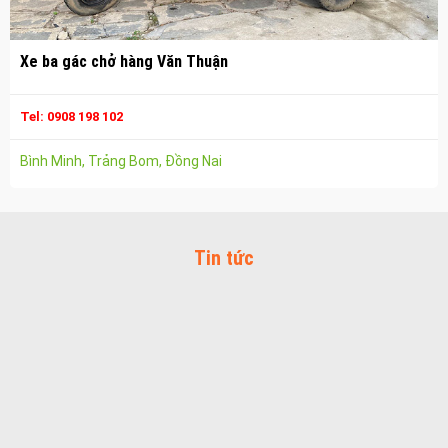
Vận chuyển hàng hóa nhơn trạch
Công ty vận tải ở long thành
Xe ba gác chở hàng Văn Thuận
Dịch vụ vận chuyển hàng hóa tại long thành
Vận chuyển hàng hóa long thành
Tel: 0908 198 102
Công ty vận tải ở trảng bom
Bình Minh, Trảng Bom, Đồng Nai
Dịch vụ vận chuyển hàng hóa tại trảng bom
Vận chuyển hàng hóa trảng bom
Công ty vận tải ở biên hòa đồng nai
Tin tức
Vận chuyển hàng hóa biên hòa đồng nai
Dịch vụ vận chuyển hàng hóa tại biên hòa
Bảo Vệ Toàn Cầu
Bảo Vệ Liêm Chính
Bảo Vệ Thăng Long
Bảo Vệ Ngân An