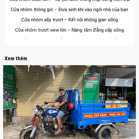
Cửa nhôm thông gió – Đưa sinh khí vào ngôi nhà của bạn
Cửa nhôm xếp trượt – Kết nối không gian sống
Cửa nhôm trượt view lớn – Nâng tầm đẳng cấp sống
Cửa sổ trượt đứng – Điểm nhấn sáng tạo trong kiến trúc
Cửa thép vân gỗ Nhật Bản – Mảnh ghép cho phong cách
kiến trúc hiện đại
Xem thêm
spa biên hòa
Spa chăm sóc da mặt tại biên hòa
Điêu khắc chân mày ở biên hòa
Dịch vụ phun chân mày ở biên hòa
Dịch vụ phun môi ở biên hòa
Biển số nhà nhôm đúc
Công ty vận tải ở nhơn trạch
Dịch vụ vận chuyển hàng hóa tại nhơn trạch