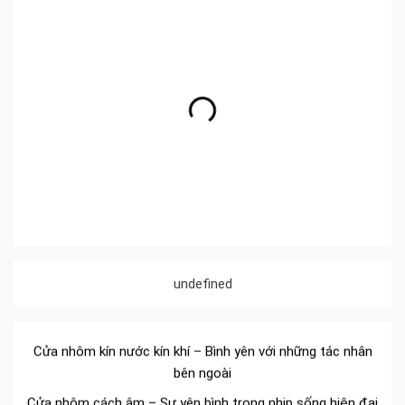
Đa dạng màu sắc cửa nhôm – Tối ưu màu sắc Kiến Trúc
undefined
Cửa nhôm chống gió mưa – Hiên ngang giữa thời tiết khắc
nghiệt
Cửa nhôm kín nước kín khí – Bình yên với những tác nhân
bên ngoài
Cửa nhôm cách âm – Sự yên bình trong nhịp sống hiện đại