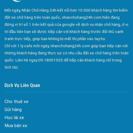
Công ty bảo vệ tại Quận 10
Mỗi ngày, Nhận Chở Hàng 24h kết nối hơn 10.000 khách hàng tìm kiếm
Công ty bảo vệ tại Quận 11
đặt xe chở hàng trên toàn quốc, nhanchohang24h.com hiện đang
Công ty bảo vệ tại Quận 12
đứng vị trí số 1 trên kết quả của google về dịch vụ nhận chở hàng, ở vị
trí đầu tiên bạn sẽ được tiếp cận với khách hàng trước đối thủ cạnh
Công ty bảo vệ tại Quận Thủ Đức
tranh trực tiếp, giúp bạn không bị mất thị phần vào tay họ.
Công ty bảo vệ tại Quận Gò Vấp
Chỉ với 1 ly cafe mỗi ngày, nhanchohang24h.com giúp bạn tiếp cận với
Công ty bảo vệ tại Quận Tân Bình
những khách hàng đang thực sự có nhu cầu đặt xe chở hàng trên toàn
quốc. Liên hệ ngay 09.18001925 để tiếp cận khách hàng chỉ trong
Công ty bảo vệ tại Quận Tân Phú
tích tắc.
Công ty bảo vệ tại Quận Phú Nhuận
Công ty bảo vệ tại Quận Bình Tân
Dịch Vụ Liên Quan
Công ty bảo vệ tại Củ Chi
Cho thuê xe
Công ty bảo vệ tại Hóc Môn
Gửi hàng
Công ty bảo vệ tại Bình Chánh
Học lái xe
Công ty bảo vệ tại Củ Chi
Mua bán xe
Đa dạng màu sắc cửa nhôm – Tối ưu màu sắc Kiến Trúc
Công ty bảo vệ tại Quận 7