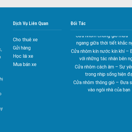
Đa dạng màu sắc cửa nhôm –
màu sắc Kiến Trúc
Dịch Vụ Liên Quan
Đối Tác
Cửa nhôm chống gió mưa –
ngang giữa thời tiết khắc n
Cho thuê xe
Cửa nhôm kín nước kín khí – 
Gửi hàng
với những tác nhân bên n
c,
Học lái xe
Cửa nhôm cách âm – Sự yên
n
trong nhịp sống hiện đạ
Mua bán xe
Cửa nhôm thông gió – Đưa si
hị
vào ngôi nhà của bạn
Cửa nhôm xếp trượt – Kết nố
p
gian sống
Cửa nhôm trượt view lớn – N
ay
đẳng cấp sống
Cửa sổ trượt đứng – Điểm nh
tạo trong kiến trúc