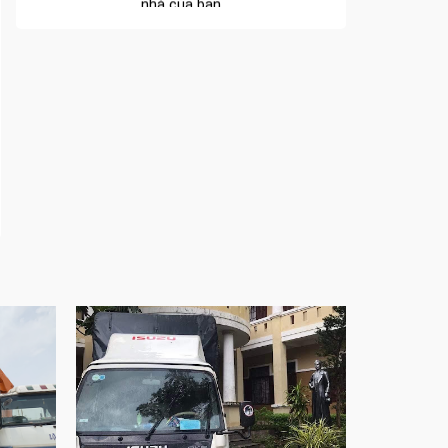
Cửa nhôm xếp trượt – Kết nối không gian
sống
Cửa nhôm trượt view lớn – Nâng tầm đẳng
cấp sống
Cửa sổ trượt đứng – Điểm nhấn sáng tạo
trong kiến trúc
Cửa thép vân gỗ Nhật Bản – Mảnh ghép cho
phong cách kiến trúc hiện đại
spa biên hòa
Spa chăm sóc da mặt tại biên hòa
Điêu khắc chân mày ở biên hòa
Dịch vụ phun chân mày ở biên hòa
Dịch vụ phun môi ở biên hòa
Biển số nhà nhôm đúc
Công ty vận tải ở nhơn trạch