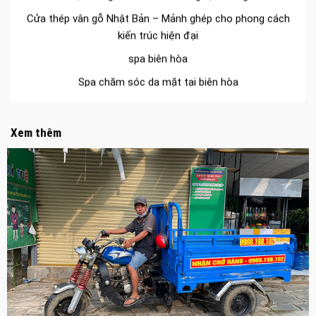
Cửa thép vân gỗ Nhật Bản – Mảnh ghép cho phong cách
kiến trúc hiện đại
spa biên hòa
Spa chăm sóc da mặt tại biên hòa
Điêu khắc chân mày ở biên hòa
Dịch vụ phun chân mày ở biên hòa
Xem thêm
Dịch vụ phun môi ở biên hòa
Biển số nhà nhôm đúc
Công ty vận tải ở nhơn trạch
Dịch vụ vận chuyển hàng hóa tại nhơn trạch
Vận chuyển hàng hóa nhơn trạch
Công ty vận tải ở long thành
Dịch vụ vận chuyển hàng hóa tại long thành
Vận chuyển hàng hóa long thành