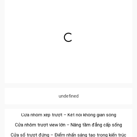
Đa dạng màu sắc cửa nhôm – Tối ưu màu sắc Kiến Trúc
Cửa nhôm chống gió mưa – Hiên ngang giữa thời tiết khắc
nghiệt
Cửa nhôm kín nước kín khí – Bình yên với những tác nhân
bên ngoài
Cửa nhôm cách âm – Sự yên bình trong nhịp sống hiện đại
undefined
Cửa nhôm thông gió – Đưa sinh khí vào ngôi nhà của bạn
Cửa nhôm xếp trượt – Kết nối không gian sống
Cửa nhôm trượt view lớn – Nâng tầm đẳng cấp sống
Cửa sổ trượt đứng – Điểm nhấn sáng tạo trong kiến trúc