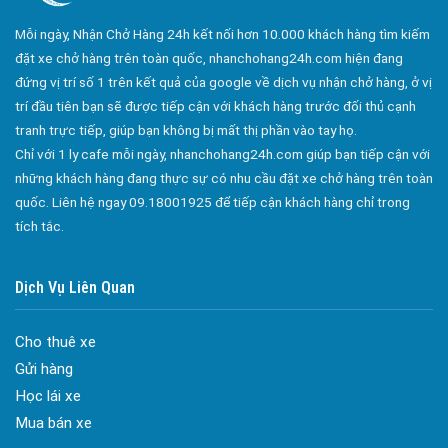
Công ty bảo vệ tại Quận Gò Vấp
Mỗi ngày, Nhận Chở Hàng 24h kết nối hơn 10.000 khách hàng tìm kiếm
Công ty bảo vệ tại Quận Tân Bình
đặt xe chở hàng trên toàn quốc, nhanchohang24h.com hiện đang
Công ty bảo vệ tại Quận Tân Phú
đứng vị trí số 1 trên kết quả của google về dịch vụ nhận chở hàng, ở vị
trí đầu tiên bạn sẽ được tiếp cận với khách hàng trước đối thủ cạnh
Công ty bảo vệ tại Quận Phú Nhuận
tranh trực tiếp, giúp bạn không bị mất thị phần vào tay họ.
Công ty bảo vệ tại Quận Bình Tân
Chỉ với 1 ly cafe mỗi ngày, nhanchohang24h.com giúp bạn tiếp cận với
Công ty bảo vệ tại Củ Chi
những khách hàng đang thực sự có nhu cầu đặt xe chở hàng trên toàn
quốc. Liên hệ ngay 09.18001925 để tiếp cận khách hàng chỉ trong
Công ty bảo vệ tại Hóc Môn
tích tắc.
Công ty bảo vệ tại Bình Chánh
Công ty bảo vệ tại Củ Chi
Dịch Vụ Liên Quan
Đa dạng màu sắc cửa nhôm – Tối ưu màu sắc Kiến Trúc
Công ty bảo vệ tại Quận 7
Cửa nhôm chống gió mưa – Hiên ngang giữa thời tiết khắc
Dịch vụ bảo vệ Long Hải
Cho thuê xe
nghiệt
Gửi hàng
Công ty bảo vệ Long Hải
Cửa nhôm kín nước kín khí – Bình yên với những tác nhân bên
Học lái xe
ngoài
Công ty bảo vệ tại long xuyên
Mua bán xe
Cửa nhôm cách âm – Sự yên bình trong nhịp sống hiện đại
Công ty bảo vệ tại An Giang