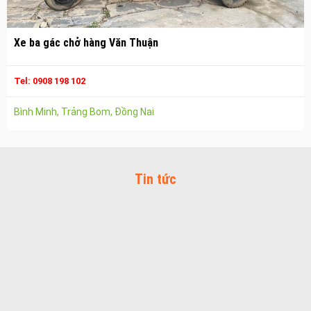
Công ty vận tải ở trảng bom
Dịch vụ vận chuyển hàng hóa tại trảng bom
Xe ba gác chở hàng Văn Thuận
Vận chuyển hàng hóa trảng bom
Công ty vận tải ở biên hòa đồng nai
Tel: 0908 198 102
Vận chuyển hàng hóa biên hòa đồng nai
Bình Minh, Trảng Bom, Đồng Nai
Dịch vụ vận chuyển hàng hóa tại biên hòa
Bảo Vệ Toàn Cầu
Bảo Vệ Liêm Chính
Tin tức
Bảo Vệ Thăng Long
Bảo Vệ Ngân An
Dịch Vụ Bảo Vệ An Ninh
Bảo Vệ Yuki Sepre 24
Bảo Vệ Phát Minh Vượng
Bảo Vệ Ngày Và Đêm