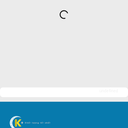
Bảo Vệ Ngân An
Dịch Vụ Bảo Vệ An Ninh
Bảo Vệ Yuki Sepre 24
Bảo Vệ Phát Minh Vượng
Bảo Vệ Ngày Và Đêm
Công ty bảo vệ tại Quận 7
Công ty bảo vệ tại Quận 1
Công ty bảo vệ tại Quận 2
Công ty bảo vệ tại Quận 3
Công ty bảo vệ tại Quận 4
undefined
Công ty bảo vệ tại Quận 5
Công ty bảo vệ tại Quận 6
Công ty bảo vệ tại Quận 8
Công ty bảo vệ tại Quận 9