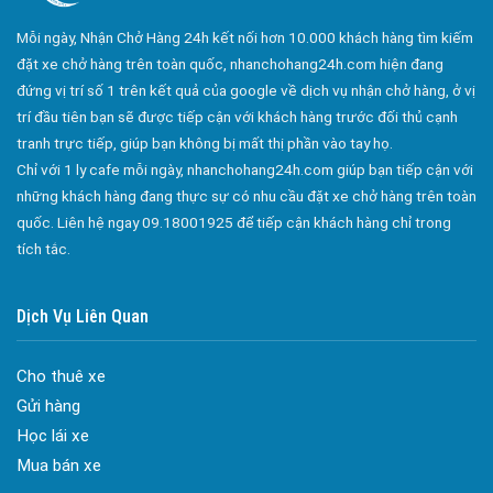
Công ty bảo vệ tại Quận 10
Mỗi ngày, Nhận Chở Hàng 24h kết nối hơn 10.000 khách hàng tìm kiếm
Công ty bảo vệ tại Quận 11
đặt xe chở hàng trên toàn quốc, nhanchohang24h.com hiện đang
đứng vị trí số 1 trên kết quả của google về dịch vụ nhận chở hàng, ở vị
Công ty bảo vệ tại Quận 12
trí đầu tiên bạn sẽ được tiếp cận với khách hàng trước đối thủ cạnh
Công ty bảo vệ tại Quận Thủ Đức
tranh trực tiếp, giúp bạn không bị mất thị phần vào tay họ.
Công ty bảo vệ tại Quận Gò Vấp
Chỉ với 1 ly cafe mỗi ngày, nhanchohang24h.com giúp bạn tiếp cận với
những khách hàng đang thực sự có nhu cầu đặt xe chở hàng trên toàn
Công ty bảo vệ tại Quận Tân Bình
quốc. Liên hệ ngay 09.18001925 để tiếp cận khách hàng chỉ trong
Công ty bảo vệ tại Quận Tân Phú
tích tắc.
Công ty bảo vệ tại Quận Phú Nhuận
Công ty bảo vệ tại Quận Bình Tân
Dịch Vụ Liên Quan
Công ty bảo vệ tại Củ Chi
Cho thuê xe
Công ty bảo vệ tại Hóc Môn
Gửi hàng
Công ty bảo vệ tại Bình Chánh
Học lái xe
Công ty bảo vệ tại Củ Chi
Mua bán xe
Đa dạng màu sắc cửa nhôm – Tối ưu màu sắc Kiến Trúc