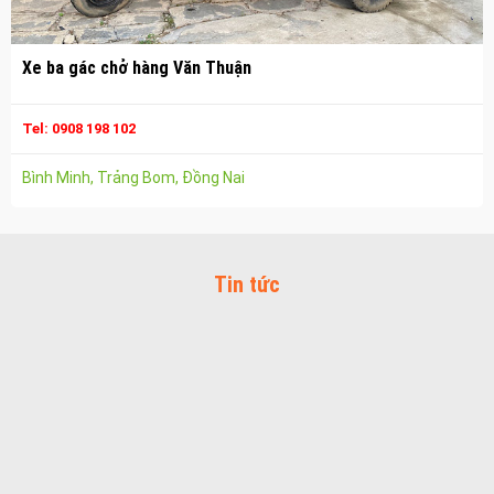
Vận chuyển hàng hóa nhơn trạch
Công ty vận tải ở long thành
Xe ba gác chở hàng Văn Thuận
Dịch vụ vận chuyển hàng hóa tại long thành
Tel: 0908 198 102
Vận chuyển hàng hóa long thành
Công ty vận tải ở trảng bom
Bình Minh, Trảng Bom, Đồng Nai
Dịch vụ vận chuyển hàng hóa tại trảng bom
Vận chuyển hàng hóa trảng bom
Tin tức
Công ty vận tải ở biên hòa đồng nai
Vận chuyển hàng hóa biên hòa đồng nai
Dịch vụ vận chuyển hàng hóa tại biên hòa
Bảo Vệ Toàn Cầu
Bảo Vệ Liêm Chính
Bảo Vệ Thăng Long