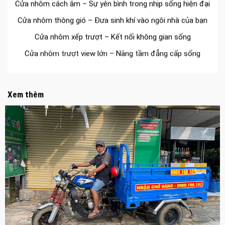
Cửa nhôm thông gió – Đưa sinh khí vào ngôi nhà của bạn
Cửa nhôm xếp trượt – Kết nối không gian sống
Cửa nhôm trượt view lớn – Nâng tầm đẳng cấp sống
Cửa sổ trượt đứng – Điểm nhấn sáng tạo trong kiến trúc
Cửa thép vân gỗ Nhật Bản – Mảnh ghép cho phong cách
kiến trúc hiện đại
Xem thêm
spa biên hòa
Spa chăm sóc da mặt tại biên hòa
Điêu khắc chân mày ở biên hòa
Dịch vụ phun chân mày ở biên hòa
Dịch vụ phun môi ở biên hòa
Biển số nhà nhôm đúc
Công ty vận tải ở nhơn trạch
Dịch vụ vận chuyển hàng hóa tại nhơn trạch