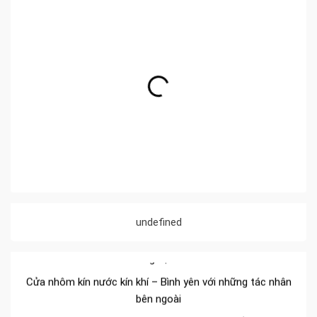
Đa dạng màu sắc cửa nhôm – Tối ưu màu sắc Kiến Trúc
undefined
Cửa nhôm chống gió mưa – Hiên ngang giữa thời tiết khắc
nghiệt
Cửa nhôm kín nước kín khí – Bình yên với những tác nhân
bên ngoài
Cửa nhôm cách âm – Sự yên bình trong nhịp sống hiện đại