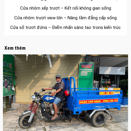
Cửa nhôm xếp trượt – Kết nối không gian sống
Cửa nhôm trượt view lớn – Nâng tầm đẳng cấp sống
Cửa sổ trượt đứng – Điểm nhấn sáng tạo trong kiến trúc
Cửa thép vân gỗ Nhật Bản – Mảnh ghép cho phong cách
kiến trúc hiện đại
Xem thêm
spa biên hòa
Spa chăm sóc da mặt tại biên hòa
Điêu khắc chân mày ở biên hòa
Dịch vụ phun chân mày ở biên hòa
Dịch vụ phun môi ở biên hòa
Biển số nhà nhôm đúc
Công ty vận tải ở nhơn trạch
Dịch vụ vận chuyển hàng hóa tại nhơn trạch
Vận chuyển hàng hóa nhơn trạch