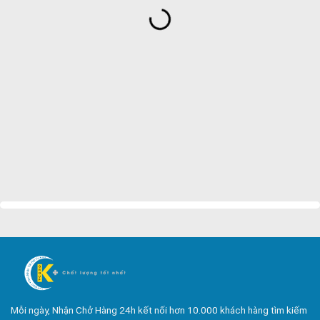
Bảo Vệ Yuki Sepre 24
Bảo Vệ Phát Minh Vượng
Bảo Vệ Ngày Và Đêm
Công ty bảo vệ tại Quận 7
Công ty bảo vệ tại Quận 1
Công ty bảo vệ tại Quận 2
Công ty bảo vệ tại Quận 3
Công ty bảo vệ tại Quận 4
Công ty bảo vệ tại Quận 5
Công ty bảo vệ tại Quận 6
Công ty bảo vệ tại Quận 8
Công ty bảo vệ tại Quận 9
Công ty bảo vệ tại Quận 10
Mỗi ngày, Nhận Chở Hàng 24h kết nối hơn 10.000 khách hàng tìm kiếm