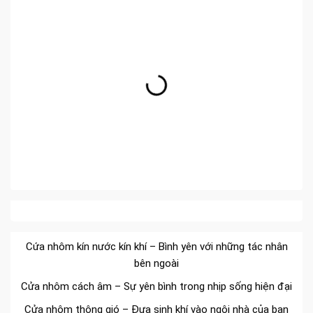
Đa dạng màu sắc cửa nhôm – Tối ưu màu sắc Kiến Trúc
Cửa nhôm chống gió mưa – Hiên ngang giữa thời tiết khắc
nghiệt
Cửa nhôm kín nước kín khí – Bình yên với những tác nhân
bên ngoài
Cửa nhôm cách âm – Sự yên bình trong nhịp sống hiện đại
Cửa nhôm thông gió – Đưa sinh khí vào ngôi nhà của bạn