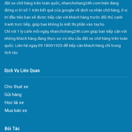
Công ty bảo vệ tại Quận 11
đặt xe chở hàng trên toàn quốc, nhanchohang24h.com hiện đang
đứng vị trí số 1 trên kết quả của google về dịch vụ nhận chở hàng, ở vị
Công ty bảo vệ tại Quận 12
trí đầu tiên bạn sẽ được tiếp cận với khách hàng trước đối thủ cạnh
Công ty bảo vệ tại Quận Thủ Đức
tranh trực tiếp, giúp bạn không bị mất thị phần vào tay họ.
Chỉ với 1 ly cafe mỗi ngày, nhanchohang24h.com giúp bạn tiếp cận với
Công ty bảo vệ tại Quận Gò Vấp
những khách hàng đang thực sự có nhu cầu đặt xe chở hàng trên toàn
Công ty bảo vệ tại Quận Tân Bình
quốc. Liên hệ ngay 09.18001925 để tiếp cận khách hàng chỉ trong
Công ty bảo vệ tại Quận Tân Phú
tích tắc.
Công ty bảo vệ tại Quận Phú Nhuận
Dịch Vụ Liên Quan
Công ty bảo vệ tại Quận Bình Tân
Công ty bảo vệ tại Củ Chi
Cho thuê xe
Công ty bảo vệ tại Hóc Môn
Gửi hàng
Công ty bảo vệ tại Bình Chánh
Học lái xe
Công ty bảo vệ tại Củ Chi
Mua bán xe
Đa dạng màu sắc cửa nhôm – Tối ưu màu sắc Kiến Trúc
Cửa nhôm chống gió mưa – Hiên ngang giữa thời tiết khắc
Công ty bảo vệ tại Quận 7
nghiệt
Đối Tác
Dịch vụ bảo vệ Long Hải