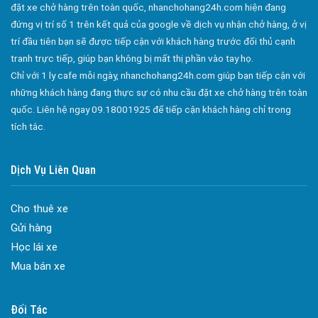
đặt xe chở hàng trên toàn quốc, nhanchohang24h.com hiện đang
Công ty bảo vệ tại Quận 2
đứng vị trí số 1 trên kết quả của google về dịch vụ nhận chở hàng, ở vị
Công ty bảo vệ tại Quận 3
trí đầu tiên bạn sẽ được tiếp cận với khách hàng trước đối thủ cạnh
tranh trực tiếp, giúp bạn không bị mất thị phần vào tay họ.
Công ty bảo vệ tại Quận 4
Chỉ với 1 ly cafe mỗi ngày, nhanchohang24h.com giúp bạn tiếp cận với
Công ty bảo vệ tại Quận 5
những khách hàng đang thực sự có nhu cầu đặt xe chở hàng trên toàn
quốc. Liên hệ ngay 09.18001925 để tiếp cận khách hàng chỉ trong
Công ty bảo vệ tại Quận 6
tích tắc.
Công ty bảo vệ tại Quận 8
Công ty bảo vệ tại Quận 9
Dịch Vụ Liên Quan
Công ty bảo vệ tại Quận 10
Công ty bảo vệ tại Quận 11
Cho thuê xe
Công ty bảo vệ tại Quận 12
Gửi hàng
Học lái xe
Công ty bảo vệ tại Quận Thủ Đức
Mua bán xe
Công ty bảo vệ tại Quận Gò Vấp
Công ty bảo vệ tại Quận Tân Bình
Đối Tác