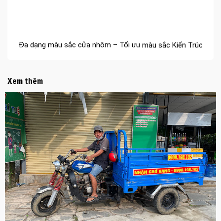
Đa dạng màu sắc cửa nhôm – Tối ưu màu sắc Kiến Trúc
Cửa nhôm chống gió mưa – Hiên ngang giữa thời tiết khắc
nghiệt
Xem thêm
Cửa nhôm kín nước kín khí – Bình yên với những tác nhân
bên ngoài
Cửa nhôm cách âm – Sự yên bình trong nhịp sống hiện đại
Cửa nhôm thông gió – Đưa sinh khí vào ngôi nhà của bạn
Cửa nhôm xếp trượt – Kết nối không gian sống
Cửa nhôm trượt view lớn – Nâng tầm đẳng cấp sống
Cửa sổ trượt đứng – Điểm nhấn sáng tạo trong kiến trúc
Cửa thép vân gỗ Nhật Bản – Mảnh ghép cho phong cách
kiến trúc hiện đại
spa biên hòa