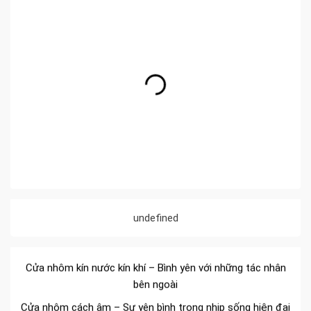
Đa dạng màu sắc cửa nhôm – Tối ưu màu sắc Kiến Trúc
Cửa nhôm chống gió mưa – Hiên ngang giữa thời tiết khắc
undefined
nghiệt
Cửa nhôm kín nước kín khí – Bình yên với những tác nhân
bên ngoài
Cửa nhôm cách âm – Sự yên bình trong nhịp sống hiện đại