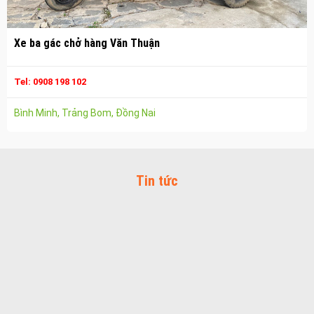
Vận chuyển hàng hóa nhơn trạch
Công ty vận tải ở long thành
Xe ba gác chở hàng Văn Thuận
Dịch vụ vận chuyển hàng hóa tại long thành
Vận chuyển hàng hóa long thành
Tel: 0908 198 102
Công ty vận tải ở trảng bom
Bình Minh, Trảng Bom, Đồng Nai
Dịch vụ vận chuyển hàng hóa tại trảng bom
Vận chuyển hàng hóa trảng bom
Công ty vận tải ở biên hòa đồng nai
Tin tức
Vận chuyển hàng hóa biên hòa đồng nai
Dịch vụ vận chuyển hàng hóa tại biên hòa
Bảo Vệ Toàn Cầu
Bảo Vệ Liêm Chính
Bảo Vệ Thăng Long
Bảo Vệ Ngân An