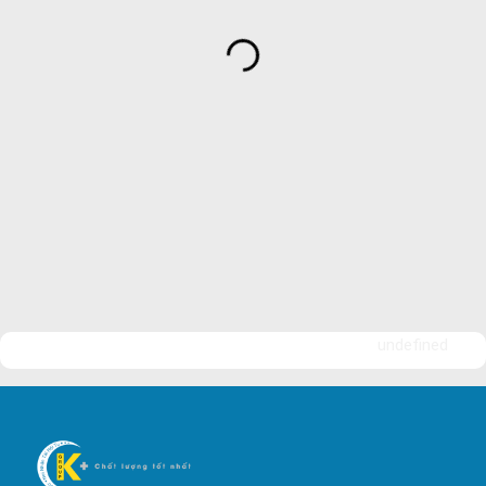
Dịch Vụ Bảo Vệ An Ninh
Bảo Vệ Yuki Sepre 24
Bảo Vệ Phát Minh Vượng
Bảo Vệ Ngày Và Đêm
Công ty bảo vệ tại Quận 7
Công ty bảo vệ tại Quận 1
Công ty bảo vệ tại Quận 2
Công ty bảo vệ tại Quận 3
Công ty bảo vệ tại Quận 4
undefined
Công ty bảo vệ tại Quận 5
Công ty bảo vệ tại Quận 6
Công ty bảo vệ tại Quận 8
Công ty bảo vệ tại Quận 9