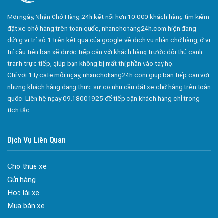
Công ty bảo vệ tại Quận 10
Mỗi ngày, Nhận Chở Hàng 24h kết nối hơn 10.000 khách hàng tìm kiếm
Công ty bảo vệ tại Quận 11
đặt xe chở hàng trên toàn quốc, nhanchohang24h.com hiện đang
Công ty bảo vệ tại Quận 12
đứng vị trí số 1 trên kết quả của google về dịch vụ nhận chở hàng, ở vị
trí đầu tiên bạn sẽ được tiếp cận với khách hàng trước đối thủ cạnh
Công ty bảo vệ tại Quận Thủ Đức
tranh trực tiếp, giúp bạn không bị mất thị phần vào tay họ.
Công ty bảo vệ tại Quận Gò Vấp
Chỉ với 1 ly cafe mỗi ngày, nhanchohang24h.com giúp bạn tiếp cận với
Công ty bảo vệ tại Quận Tân Bình
những khách hàng đang thực sự có nhu cầu đặt xe chở hàng trên toàn
quốc. Liên hệ ngay 09.18001925 để tiếp cận khách hàng chỉ trong
Công ty bảo vệ tại Quận Tân Phú
tích tắc.
Công ty bảo vệ tại Quận Phú Nhuận
Công ty bảo vệ tại Quận Bình Tân
Dịch Vụ Liên Quan
Công ty bảo vệ tại Củ Chi
Công ty bảo vệ tại Hóc Môn
Cho thuê xe
Gửi hàng
Công ty bảo vệ tại Bình Chánh
Học lái xe
Công ty bảo vệ tại Củ Chi
Mua bán xe
Đa dạng màu sắc cửa nhôm – Tối ưu màu sắc Kiến Trúc
Công ty bảo vệ tại Quận 7