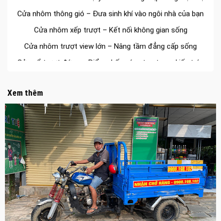
Cửa nhôm thông gió – Đưa sinh khí vào ngôi nhà của bạn
Cửa nhôm xếp trượt – Kết nối không gian sống
Cửa nhôm trượt view lớn – Nâng tầm đẳng cấp sống
Cửa sổ trượt đứng – Điểm nhấn sáng tạo trong kiến trúc
Cửa thép vân gỗ Nhật Bản – Mảnh ghép cho phong cách
kiến trúc hiện đại
Xem thêm
spa biên hòa
Spa chăm sóc da mặt tại biên hòa
Điêu khắc chân mày ở biên hòa
Dịch vụ phun chân mày ở biên hòa
Dịch vụ phun môi ở biên hòa
Biển số nhà nhôm đúc
Công ty vận tải ở nhơn trạch
Dịch vụ vận chuyển hàng hóa tại nhơn trạch