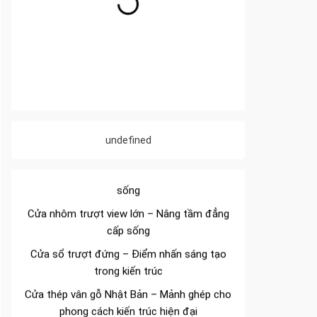
thời tiết khắc nghiệt
Cửa nhôm kín nước kín khí – Bình yên với
những tác nhân bên ngoài
Cửa nhôm cách âm – Sự yên bình trong nhịp
sống hiện đại
Cửa nhôm thông gió – Đưa sinh khí vào ngôi
nhà của bạn
undefined
Cửa nhôm xếp trượt – Kết nối không gian
sống
Cửa nhôm trượt view lớn – Nâng tầm đẳng
cấp sống
Cửa sổ trượt đứng – Điểm nhấn sáng tạo
trong kiến trúc
Cửa thép vân gỗ Nhật Bản – Mảnh ghép cho
phong cách kiến trúc hiện đại
spa biên hòa