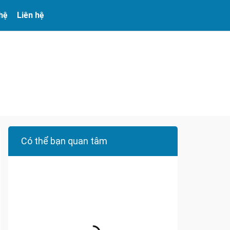
 hệ
Liên hệ
Có thể bạn quan tâm
Đa dạng màu sắc cửa nhôm – Tối ưu màu
sắc Kiến Trúc
Cửa nhôm chống gió mưa – Hiên ngang giữa