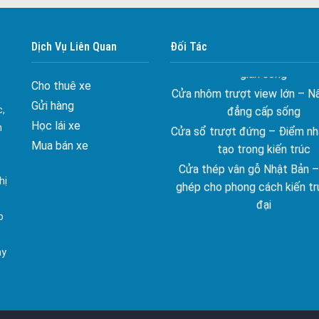
vào ngôi nhà của bạn
Cửa nhôm xếp trượt – Kết nố
Dịch Vụ Liên Quan
Đối Tác
gian sống
Cửa nhôm trượt view lớn – N
Cho thuê xe
đẳng cấp sống
Gửi hàng
Cửa sổ trượt đứng – Điểm nh
c,
tạo trong kiến trúc
Học lái xe
n
Cửa thép vân gỗ Nhật Bản 
Mua bán xe
ghép cho phong cách kiến tr
đại
hị
spa biên hòa
p
Spa chăm sóc da mặt tại bi
Điêu khắc chân mày ở biên
ay
Dịch vụ phun chân mày ở bi
Dịch vụ phun môi ở biên 
Biển số nhà nhôm đúc
Công ty vận tải ở nhơn tr