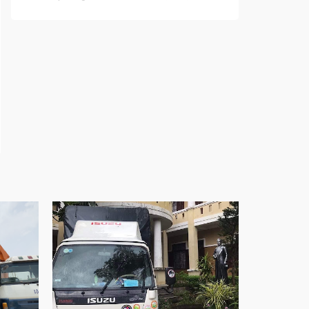
Spa chăm sóc da mặt tại biên hòa
Điêu khắc chân mày ở biên hòa
Dịch vụ phun chân mày ở biên hòa
Dịch vụ phun môi ở biên hòa
Biển số nhà nhôm đúc
Công ty vận tải ở nhơn trạch
Dịch vụ vận chuyển hàng hóa tại nhơn trạch
Vận chuyển hàng hóa nhơn trạch
Công ty vận tải ở long thành
Dịch vụ vận chuyển hàng hóa tại long thành
Vận chuyển hàng hóa long thành
Công ty vận tải ở trảng bom
Dịch vụ vận chuyển hàng hóa tại trảng bom