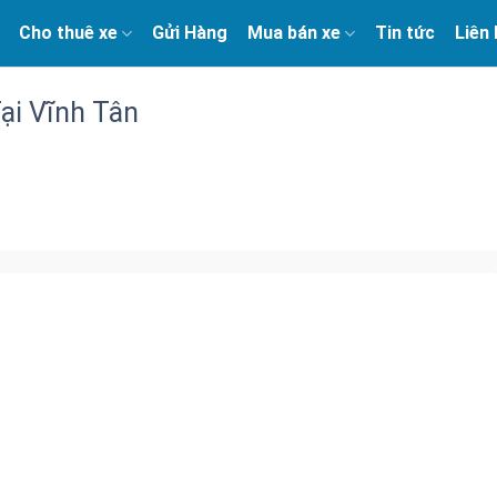
Cho thuê xe
Gửi Hàng
Mua bán xe
Tin tức
Liên
ại Vĩnh Tân