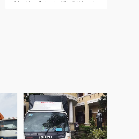
Cửa nhôm trượt view lớn – Nâng tầm đẳng
cấp sống
Cửa sổ trượt đứng – Điểm nhấn sáng tạo
trong kiến trúc
Cửa thép vân gỗ Nhật Bản – Mảnh ghép cho
phong cách kiến trúc hiện đại
spa biên hòa
Spa chăm sóc da mặt tại biên hòa
Điêu khắc chân mày ở biên hòa
Dịch vụ phun chân mày ở biên hòa
Dịch vụ phun môi ở biên hòa
Biển số nhà nhôm đúc
Công ty vận tải ở nhơn trạch
Dịch vụ vận chuyển hàng hóa tại nhơn trạch