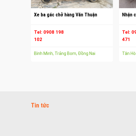
Xe ba gác chở hàng Văn Thuận
Nhận c
Tel: 0908 198
Tel: 0
102
471
Bình Minh, Trảng Bom, Đồng Nai
Tân Hòa
Tin tức