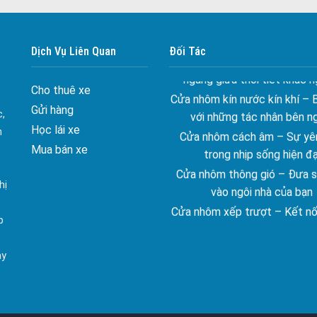
màu sắc Kiến Trúc
Cửa nhôm chống gió mưa –
Dịch Vụ Liên Quan
Đối Tác
ngang giữa thời tiết khắc n
Cửa nhôm kín nước kín khí – 
Cho thuê xe
với những tác nhân bên n
Gửi hàng
Cửa nhôm cách âm – Sự yên
c,
trong nhịp sống hiện đạ
Học lái xe
n
Cửa nhôm thông gió – Đưa si
Mua bán xe
vào ngôi nhà của bạn
hị
Cửa nhôm xếp trượt – Kết nố
gian sống
p
Cửa nhôm trượt view lớn – N
đẳng cấp sống
ay
Cửa sổ trượt đứng – Điểm nh
tạo trong kiến trúc
Cửa thép vân gỗ Nhật Bản 
ghép cho phong cách kiến tr