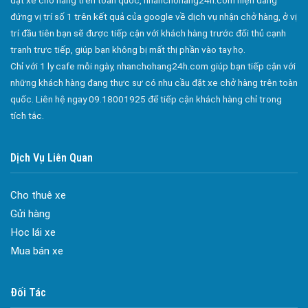
Công ty bảo vệ tại Quận 10
đứng vị trí số 1 trên kết quả của google về dịch vụ nhận chở hàng, ở vị
Công ty bảo vệ tại Quận 11
trí đầu tiên bạn sẽ được tiếp cận với khách hàng trước đối thủ cạnh
Công ty bảo vệ tại Quận 12
tranh trực tiếp, giúp bạn không bị mất thị phần vào tay họ.
Chỉ với 1 ly cafe mỗi ngày, nhanchohang24h.com giúp bạn tiếp cận với
Công ty bảo vệ tại Quận Thủ Đức
những khách hàng đang thực sự có nhu cầu đặt xe chở hàng trên toàn
Công ty bảo vệ tại Quận Gò Vấp
quốc. Liên hệ ngay 09.18001925 để tiếp cận khách hàng chỉ trong
Công ty bảo vệ tại Quận Tân Bình
tích tắc.
Công ty bảo vệ tại Quận Tân Phú
Dịch Vụ Liên Quan
Công ty bảo vệ tại Quận Phú Nhuận
Công ty bảo vệ tại Quận Bình Tân
Cho thuê xe
Công ty bảo vệ tại Củ Chi
Gửi hàng
Công ty bảo vệ tại Hóc Môn
Học lái xe
Mua bán xe
Công ty bảo vệ tại Bình Chánh
Đa dạng màu sắc cửa nhôm – Tối ưu màu sắc Kiến Trúc
Cửa nhôm chống gió mưa – Hiên ngang giữa thời tiết khắc
Công ty bảo vệ tại Củ Chi
nghiệt
Đối Tác
Công ty bảo vệ tại Quận 7
Cửa nhôm kín nước kín khí – Bình yên với những tác nhân bên