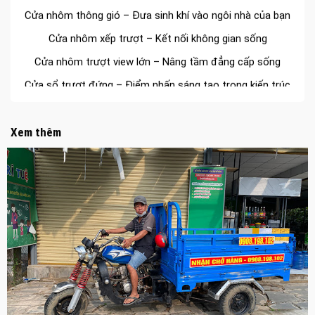
Cửa nhôm thông gió – Đưa sinh khí vào ngôi nhà của bạn
Cửa nhôm xếp trượt – Kết nối không gian sống
Cửa nhôm trượt view lớn – Nâng tầm đẳng cấp sống
Cửa sổ trượt đứng – Điểm nhấn sáng tạo trong kiến trúc
Cửa thép vân gỗ Nhật Bản – Mảnh ghép cho phong cách
kiến trúc hiện đại
Xem thêm
spa biên hòa
Spa chăm sóc da mặt tại biên hòa
Điêu khắc chân mày ở biên hòa
Dịch vụ phun chân mày ở biên hòa
Dịch vụ phun môi ở biên hòa
Biển số nhà nhôm đúc
Công ty vận tải ở nhơn trạch
Dịch vụ vận chuyển hàng hóa tại nhơn trạch