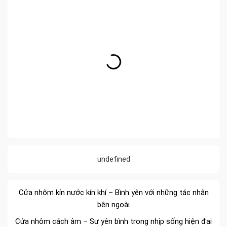
Đa dạng màu sắc cửa nhôm – Tối ưu màu sắc Kiến Trúc
Cửa nhôm chống gió mưa – Hiên ngang giữa thời tiết khắc
undefined
nghiệt
Cửa nhôm kín nước kín khí – Bình yên với những tác nhân
bên ngoài
Cửa nhôm cách âm – Sự yên bình trong nhịp sống hiện đại