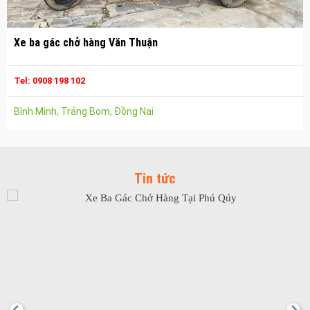
Vận chuyển hàng hóa nhơn trạch
Công ty vận tải ở long thành
Xe ba gác chở hàng Văn Thuận
Dịch vụ vận chuyển hàng hóa tại long thành
Vận chuyển hàng hóa long thành
Tel: 0908 198 102
Công ty vận tải ở trảng bom
Bình Minh, Trảng Bom, Đồng Nai
Dịch vụ vận chuyển hàng hóa tại trảng bom
Vận chuyển hàng hóa trảng bom
Công ty vận tải ở biên hòa đồng nai
Tin tức
Vận chuyển hàng hóa biên hòa đồng nai
Dịch vụ vận chuyển hàng hóa tại biên hòa
Bảo Vệ Toàn Cầu
Bảo Vệ Liêm Chính
Bảo Vệ Thăng Long
Bảo Vệ Ngân An