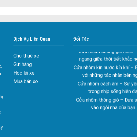
Đa dạng màu sắc cửa nhôm –
màu sắc Kiến Trúc
Dịch Vụ Liên Quan
Đối Tác
Cửa nhôm chống gió mưa –
ngang giữa thời tiết khắc n
Cho thuê xe
Cửa nhôm kín nước kín khí – 
với những tác nhân bên n
Gửi hàng
c,
Cửa nhôm cách âm – Sự yên
Học lái xe
n
trong nhịp sống hiện đạ
Mua bán xe
Cửa nhôm thông gió – Đưa si
vào ngôi nhà của bạn
hị
Cửa nhôm xếp trượt – Kết nố
p
gian sống
Cửa nhôm trượt view lớn – N
ay
đẳng cấp sống