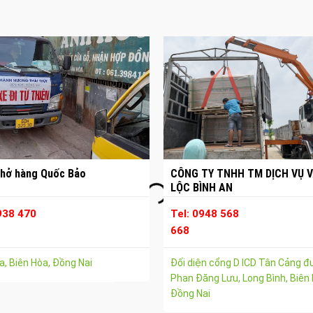
hở hàng Quốc Bảo
CÔNG TY TNHH TM DỊCH VỤ V
LỘC BÌNH AN
938 470
Tel: 0948 568
668
, Biên Hòa, Đồng Nai
Đối diện cổng D ICD Tân Cảng 
Phan Đăng Lưu, Long Bình, Biên 
Đồng Nai