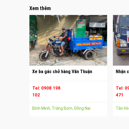
Xem thêm
Xe ba gác chở hàng Văn Thuận
Nhận c
Tel: 0908 198
Tel: 0
102
471
Bình Minh, Trảng Bom, Đồng Nai
Tân Hòa