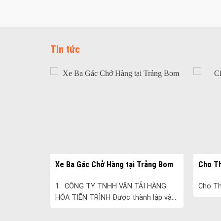
Tin tức
Linh
Xe Ba Gác Chở Hàng tại Trảng Bom
Cho Th
nh...
1. CÔNG TY TNHH VẬN TẢI HÀNG
Cho Th
HÓA TIẾN TRÌNH Được thành lập vào
năm 2005, Tiến Trình chuyên cung
cấp các dịch vụ vận tải và vận tải