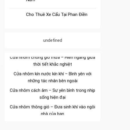
Cho Thuê Xe Cẩu Tại Phan Điền
Đa dạng màu sắc cửa nhôm – Tối ưu màu
sắc Kiến Trúc
undefined
Cửa nhôm chống gió mưa – Hiên ngang giữa
thời tiết khắc nghiệt
Cửa nhôm kín nước kín khí – Bình yên với
những tác nhân bên ngoài
Cửa nhôm cách âm – Sự yên bình trong nhịp
sống hiện đại
Cửa nhôm thông gió – Đưa sinh khí vào ngôi
nhà của bạn
Cửa nhôm xếp trượt – Kết nối không gian
sống
Cửa nhôm trượt view lớn – Nâng tầm đẳng