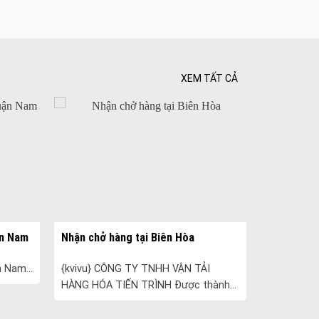
Công ty vận tải ở long thành
Dịch vụ vận chuyển hàng hóa tại long thành
Vận chuyển hàng hóa long thành
XEM TẤT CẢ
Công ty vận tải ở trảng bom
Dịch vụ vận chuyển hàng hóa tại trảng bom
Vận chuyển hàng hóa trảng bom
Công ty vận tải ở biên hòa đồng nai
Vận chuyển hàng hóa biên hòa đồng nai
Dịch vụ vận chuyển hàng hóa tại biên hòa
Bảo Vệ Toàn Cầu
ận Nam
Nhận chở hàng tại Biên Hòa
Bảo Vệ Liêm Chính
 Nam...
{kvivu} CÔNG TY TNHH VẬN TẢI
Bảo Vệ Thăng Long
HÀNG HÓA TIẾN TRÌNH Được thành
Bảo Vệ Ngân An
lập vào năm 2005, Tiến Trình chuyên
cung cấp các dịch vụ vận tải và vận
Dịch Vụ Bảo Vệ An Ninh