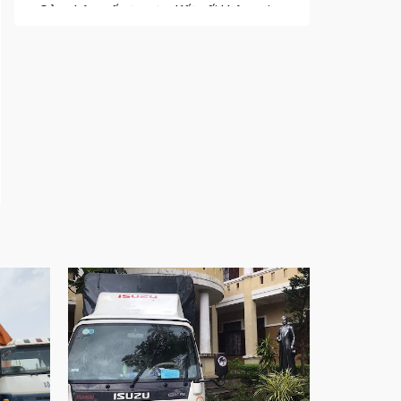
sống
Cửa nhôm trượt view lớn – Nâng tầm đẳng
cấp sống
Cửa sổ trượt đứng – Điểm nhấn sáng tạo
trong kiến trúc
Cửa thép vân gỗ Nhật Bản – Mảnh ghép cho
phong cách kiến trúc hiện đại
spa biên hòa
Spa chăm sóc da mặt tại biên hòa
Điêu khắc chân mày ở biên hòa
Dịch vụ phun chân mày ở biên hòa
Dịch vụ phun môi ở biên hòa
Biển số nhà nhôm đúc
Công ty vận tải ở nhơn trạch
Dịch vụ vận chuyển hàng hóa tại nhơn trạch