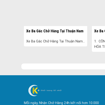
òa
Xe Ba Gác Chở Hàng Tại Thuận Nam
Xe Ba 
N TẢI
Xe Ba Gác Chở Hàng Tại Thuận Nam...
1. CÔ
ợc thành
HÓA TI
ình chuyên
năm 20
ải và vận
cấp các
hàng hóa
Mỗi ngày, Nhận Chở Hàng 24h kết nối hơn 10.000