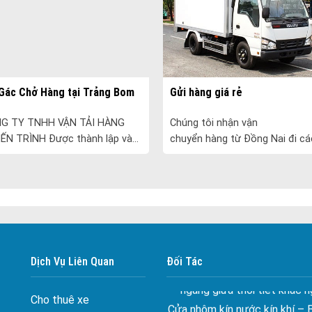
Gác Chở Hàng tại Trảng Bom
Gửi hàng giá rẻ
NG TY TNHH VẬN TẢI HÀNG
Chúng tôi nhận vận
ẾN TRÌNH Được thành lập vào
chuyển hàng từ Đồng Nai đi cá
05, Tiến Trình chuyên cung
Nha Trang, Tp.HCM , Vũng Tàu
 dịch vụ vận tải và vận tải
Ninh, Khánh Hòa, Phan Thiết , 
......
Phước, Quy Nhơn......
Đa dạng màu sắc cửa nhôm –
màu sắc Kiến Trúc
Cửa nhôm chống gió mưa –
Dịch Vụ Liên Quan
Đối Tác
ngang giữa thời tiết khắc n
Cửa nhôm kín nước kín khí – 
Cho thuê xe
với những tác nhân bên n