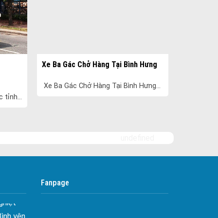
Bảo Vệ Ngân An
Dịch Vụ Bảo Vệ An Ninh
Bảo Vệ Yuki Sepre 24
Bảo Vệ Phát Minh Vượng
Xe Ba Gác Chở Hàng Tại Bình Hưng
Bảo Vệ Ngày Và Đêm
Công ty bảo vệ tại Quận 7
Xe Ba Gác Chở Hàng Tại Bình Hưng...
c tỉnh
Công ty bảo vệ tại Quận 1
, Tây
Công ty bảo vệ tại Quận 2
Bình
Công ty bảo vệ tại Quận 3
undefined
Công ty bảo vệ tại Quận 4
 Tối ưu
Công ty bảo vệ tại Quận 5
 Hiên
Công ty bảo vệ tại Quận 6
Fanpage
ghiệt
Công ty bảo vệ tại Quận 8
Bình yên
Công ty bảo vệ tại Quận 9
goài