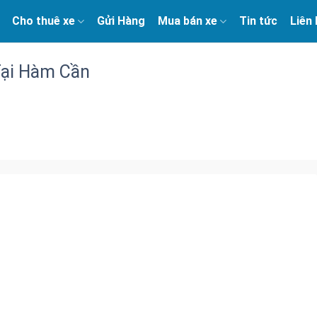
Cho thuê xe
Gửi Hàng
Mua bán xe
Tin tức
Liên
ại Hàm Cần