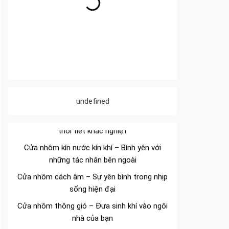
Đa dạng màu sắc cửa nhôm – Tối ưu màu
sắc Kiến Trúc
Cửa nhôm chống gió mưa – Hiên ngang giữa
undefined
thời tiết khắc nghiệt
Cửa nhôm kín nước kín khí – Bình yên với
những tác nhân bên ngoài
Cửa nhôm cách âm – Sự yên bình trong nhịp
sống hiện đại
Cửa nhôm thông gió – Đưa sinh khí vào ngôi
nhà của bạn
Cửa nhôm xếp trượt – Kết nối không gian