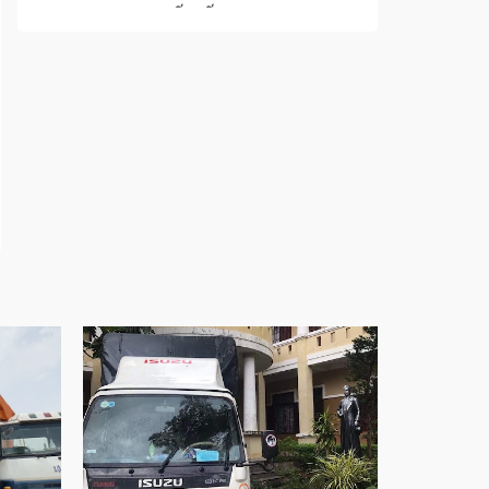
Cửa sổ trượt đứng – Điểm nhấn sáng tạo
trong kiến trúc
Cửa thép vân gỗ Nhật Bản – Mảnh ghép cho
phong cách kiến trúc hiện đại
spa biên hòa
Spa chăm sóc da mặt tại biên hòa
Điêu khắc chân mày ở biên hòa
Dịch vụ phun chân mày ở biên hòa
Dịch vụ phun môi ở biên hòa
Biển số nhà nhôm đúc
Công ty vận tải ở nhơn trạch
Dịch vụ vận chuyển hàng hóa tại nhơn trạch
Vận chuyển hàng hóa nhơn trạch
Công ty vận tải ở long thành