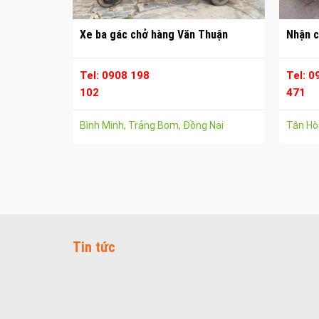
Xe ba gác chở hàng Văn Thuận
Nhận c
Tel: 0908 198
Tel: 0
102
471
Bình Minh, Trảng Bom, Đồng Nai
Tân Hòa
Tin tức