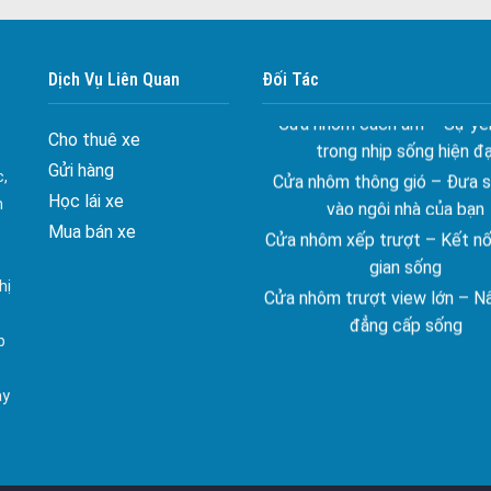
Cửa nhôm kín nước kín khí – 
với những tác nhân bên n
Dịch Vụ Liên Quan
Đối Tác
Cửa nhôm cách âm – Sự yên
trong nhịp sống hiện đạ
Cho thuê xe
Cửa nhôm thông gió – Đưa si
Gửi hàng
vào ngôi nhà của bạn
c,
Học lái xe
Cửa nhôm xếp trượt – Kết nố
n
gian sống
Mua bán xe
Cửa nhôm trượt view lớn – N
đẳng cấp sống
hị
Cửa sổ trượt đứng – Điểm nh
p
tạo trong kiến trúc
Cửa thép vân gỗ Nhật Bản 
ay
ghép cho phong cách kiến tr
đại
spa biên hòa