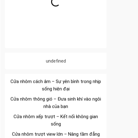
Đa dạng màu sắc cửa nhôm – Tối ưu màu
sắc Kiến Trúc
Cửa nhôm chống gió mưa – Hiên ngang giữa
thời tiết khắc nghiệt
Cửa nhôm kín nước kín khí – Bình yên với
những tác nhân bên ngoài
undefined
Cửa nhôm cách âm – Sự yên bình trong nhịp
sống hiện đại
Cửa nhôm thông gió – Đưa sinh khí vào ngôi
nhà của bạn
Cửa nhôm xếp trượt – Kết nối không gian
sống
Cửa nhôm trượt view lớn – Nâng tầm đẳng
cấp sống