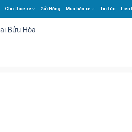
Cho thuê xe
Gửi Hàng
Mua bán xe
Tin tức
Liên
ại Bửu Hòa