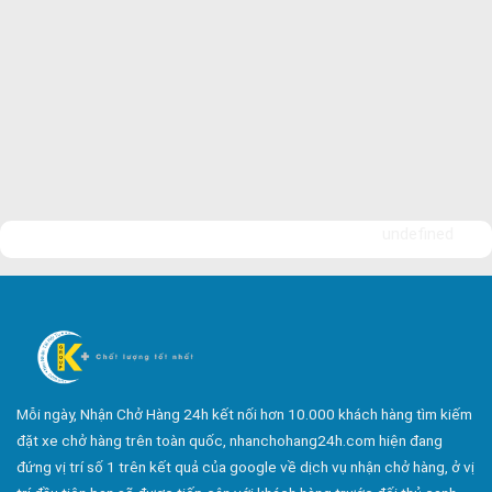
Công ty vận tải ở long thành
Dịch vụ vận chuyển hàng hóa tại long thành
Vận chuyển hàng hóa long thành
Công ty vận tải ở trảng bom
Dịch vụ vận chuyển hàng hóa tại trảng bom
Vận chuyển hàng hóa trảng bom
Công ty vận tải ở biên hòa đồng nai
undefined
Vận chuyển hàng hóa biên hòa đồng nai
Dịch vụ vận chuyển hàng hóa tại biên hòa
Bảo Vệ Toàn Cầu
Bảo Vệ Liêm Chính
Bảo Vệ Thăng Long
Mỗi ngày, Nhận Chở Hàng 24h kết nối hơn 10.000 khách hàng tìm kiếm
Bảo Vệ Ngân An
đặt xe chở hàng trên toàn quốc, nhanchohang24h.com hiện đang
đứng vị trí số 1 trên kết quả của google về dịch vụ nhận chở hàng, ở vị
Dịch Vụ Bảo Vệ An Ninh