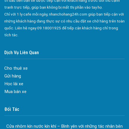
trí đầu tiên bạn sẽ được tiếp cận với khách hàng trước đối thủ cạnh
Bảo Vệ Yuki Sepre 24
tranh trực tiếp, giúp bạn không bị mất thị phần vào tay họ.
Bảo Vệ Phát Minh Vượng
Chỉ với 1 ly cafe mỗi ngày, nhanchohang24h.com giúp bạn tiếp cận với
những khách hàng đang thực sự có nhu cầu đặt xe chở hàng trên toàn
Bảo Vệ Ngày Và Đêm
quốc. Liên hệ ngay 09.18001925 để tiếp cận khách hàng chỉ trong
Công ty bảo vệ tại Quận 7
tích tắc.
Công ty bảo vệ tại Quận 1
Công ty bảo vệ tại Quận 2
Dịch Vụ Liên Quan
Công ty bảo vệ tại Quận 3
Cho thuê xe
Công ty bảo vệ tại Quận 4
Gửi hàng
Công ty bảo vệ tại Quận 5
Học lái xe
Công ty bảo vệ tại Quận 6
Mua bán xe
Công ty bảo vệ tại Quận 8
Đa dạng màu sắc cửa nhôm – Tối ưu màu sắc Kiến Trúc
Cửa nhôm chống gió mưa – Hiên ngang giữa thời tiết khắc
Đối Tác
Công ty bảo vệ tại Quận 9
nghiệt
Công ty bảo vệ tại Quận 10
Cửa nhôm kín nước kín khí – Bình yên với những tác nhân bên
Công ty bảo vệ tại Quận 11