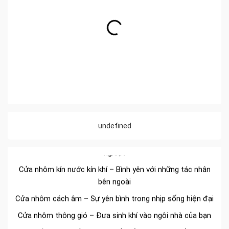
Đa dạng màu sắc cửa nhôm – Tối ưu màu sắc Kiến Trúc
undefined
Cửa nhôm chống gió mưa – Hiên ngang giữa thời tiết khắc
nghiệt
Cửa nhôm kín nước kín khí – Bình yên với những tác nhân
bên ngoài
Cửa nhôm cách âm – Sự yên bình trong nhịp sống hiện đại
Cửa nhôm thông gió – Đưa sinh khí vào ngôi nhà của bạn
Cửa nhôm xếp trượt – Kết nối không gian sống